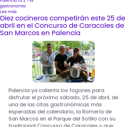
Palencia La 2 TVE
gastronomia
Lee más
sobre
Diez cocineros competirán este 25 de
‘De
tapas
abril en el Concurso de Caracoles de
por
San Marcos en Palencia
España’,
continúa
su
tercera
temporada
con
la
emisión
del
capítulo
Palencia ya calienta los fogones para
dedicado
disfrutar el próximo sábado, 25 de abril, de
a
Palencia
una de las citas gastronómicas más
en
esperadas del calendario, la Romería de
La
San Marcos en el Parque del Sotillo con su
2
tradicional Concurso de Caracoles y que
de