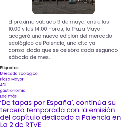
Feria
de
Día
El próximo sábado 9 de mayo, entre las
en
10:00 y las 14:00 horas, la Plaza Mayor
San
Antolín
acogerá una nueva edición del mercado
2026
ecológico de Palencia, una cita ya
abriendo
consolidada que se celebra cada segundo
el
sábado de mes.
plazo
para
Etiquetas
la
Mercado Ecológico
inscripción
Plaza Mayor
de
ADL
establecimientos
gastronomia
interesados
Lee más
sobre
‘De tapas por España’, continúa su
Degustación
de
tercera temporada con la emisión
bizcochos
del capítulo dedicado a Palencia en
y
La 2 de RTVE
reparto