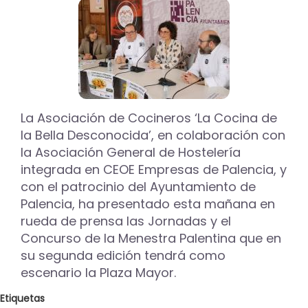
10
al
12
de
abril
tapas
elaboradas
con
productos
La Asociación de Cocineros ‘La Cocina de
exclusivos
la Bella Desconocida’, en colaboración con
de
la Asociación General de Hostelería
la
integrada en CEOE Empresas de Palencia, y
Raza
Churra
con el patrocinio del Ayuntamiento de
dentro
Palencia, ha presentado esta mañana en
del
rueda de prensa las Jornadas y el
evento
Concurso de la Menestra Palentina que en
gastronómico
‘Pintaca’
su segunda edición tendrá como
escenario la Plaza Mayor.
Etiquetas