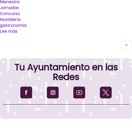
Menestra
Jornadas
Concurso
Hostelería
gastronomia
Lee más
sobre
La
Paginación
Plaza
Sig
››
Mayor
pág
se
convertirá
Tu Ayuntamiento en las
el
6
Redes
de
abril
en
escenario
de
la
celebración
del
II
Concurso