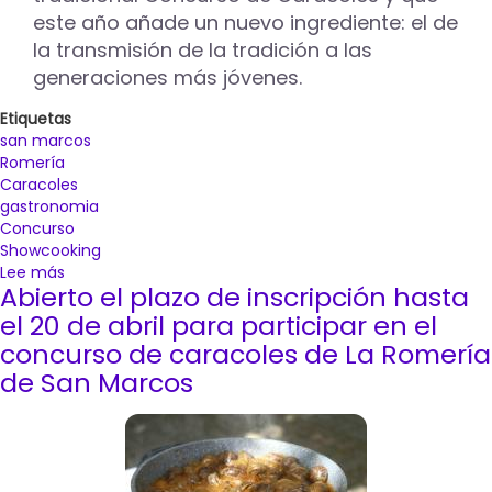
RTVE
este año añade un nuevo ingrediente: el de
la transmisión de la tradición a las
generaciones más jóvenes.
Etiquetas
san marcos
Romería
Caracoles
gastronomia
Concurso
Showcooking
Lee más
sobre
Abierto el plazo de inscripción hasta
Diez
cocineros
el 20 de abril para participar en el
competirán
concurso de caracoles de La Romería
este
de San Marcos
25
de
abril
en
el