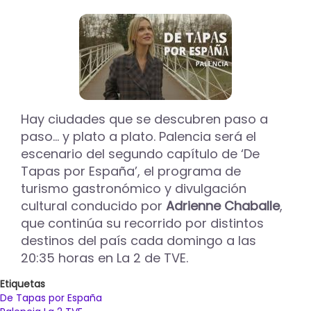
de
plantas
en
el
mercado
ecológico
del
sábado
Hay ciudades que se descubren paso a
9
de
paso… y plato a plato. Palencia será el
mayo
escenario del segundo capítulo de ‘De
en
Tapas por España’, el programa de
Palencia
turismo gastronómico y divulgación
cultural conducido por
Adrienne Chaballe
,
que continúa su recorrido por distintos
destinos del país cada domingo a las
20:35 horas en La 2 de TVE.
Etiquetas
De Tapas por España