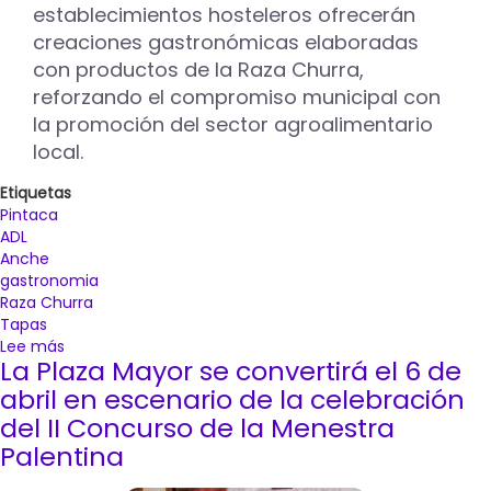
establecimientos hosteleros ofrecerán
creaciones gastronómicas elaboradas
con productos de la Raza Churra,
reforzando el compromiso municipal con
la promoción del sector agroalimentario
local.
Etiquetas
Pintaca
ADL
Anche
gastronomia
Raza Churra
Tapas
Lee más
sobre
La Plaza Mayor se convertirá el 6 de
Media
docena
abril en escenario de la celebración
de
del II Concurso de la Menestra
hosteleros
Palentina
ofrecerán
del