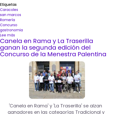
Etiquetas
Caracoles
san marcos
Romería
Concurso
gastronomia
Lee más
sobre
Canela en Rama y La Traserilla
Abierto
el
ganan la segunda edición del
plazo
Concurso de la Menestra Palentina
de
inscripción
hasta
el
20
de
abril
para
participar
en
'Canela en Rama' y 'La Traserilla' se alzan
el
ganadores en las categorías Tradicional y
concurso