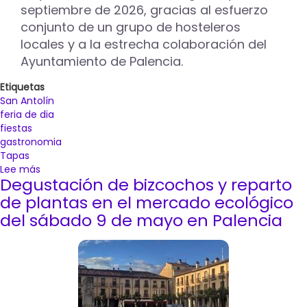
septiembre de 2026, gracias al esfuerzo
conjunto de un grupo de hosteleros
locales y a la estrecha colaboración del
Ayuntamiento de Palencia.
Etiquetas
San Antolín
feria de dia
fiestas
gastronomia
Tapas
Lee más
sobre
Degustación de bizcochos y reparto
El
Ayuntamiento
de plantas en el mercado ecológico
de
del sábado 9 de mayo en Palencia
Palencia
y
el
sector
hostelero
impulsan
la