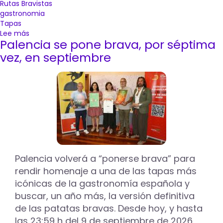
Rutas Bravistas
gastronomia
Tapas
Lee más
sobre
Palencia se pone brava, por séptima
Las
'Rutas
vez, en septiembre
Bravistas'
que
se
llevarán
a
cabo
del
15
de
julio
Palencia volverá a “ponerse brava” para
al
rendir homenaje a una de las tapas más
30
icónicas de la gastronomía española y
de
agosto
buscar, un año más, la versión definitiva
cuentan
de las patatas bravas. Desde hoy, y hasta
ya
las 23:59 h del 9 de septiembre de 2026,
con