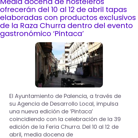
Media docena de hosteleros
Canela
en
ofrecerán del 10 al 12 de abril tapas
Rama
elaboradas con productos exclusivos
y
de la Raza Churra dentro del evento
La
gastronómico ‘Pintaca’
Traserilla
ganan
la
segunda
edición
del
Concurso
de
la
Menestra
Palentina
El Ayuntamiento de Palencia, a través de
su Agencia de Desarrollo Local, impulsa
una nueva edición de ‘Pintaca’
coincidiendo con la celebración de la 39
edición de la Feria Churra. Del 10 al 12 de
abril, media docena de