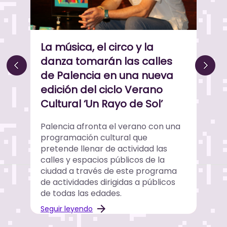
 de
El 
La música, el circo y la
arán
Pale
danza tomarán las calles
 5
pri
de Palencia en una nueva
en e
edición del ciclo Verano
Cultural ‘Un Rayo de Sol’
Vinc
proy
Palencia afronta el verano con una
insti
programación cultural que
embre
cara 
pretende llenar de actividad las
.
conv
calles y espacios públicos de la
cient
ciudad a través de este programa
impor
de actividades dirigidas a públicos
en el
de todas las edades.
Segui
Seguir leyendo