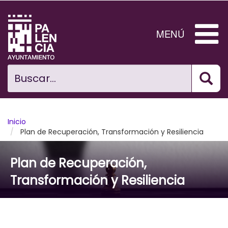
Pasar
al
contenido
MENÚ
principal
Bus
Ciudad
Buscar...
El Ayuntamiento
Noticias
Inicio
Plan de Recuperación, Transformación y Resiliencia
Planificación Ciudad
Plan de Recuperación,
Areas municipales
Transformación y Resiliencia
Tramita