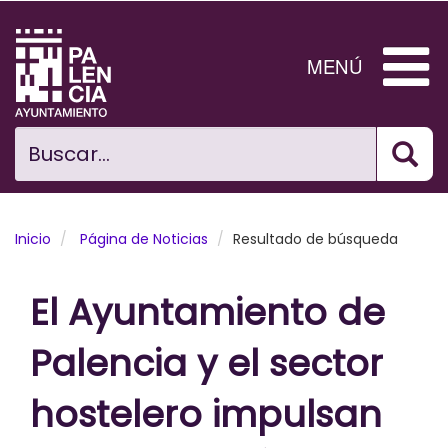
Pasar
al
contenido
MENÚ
principal
Bus
Ciudad
Buscar...
El Ayuntamiento
Noticias
Inicio
Página de Noticias
Resultado de búsqueda
Planificación Ciudad
El Ayuntamiento de
Areas municipales
Palencia y el sector
Tramita
hostelero impulsan