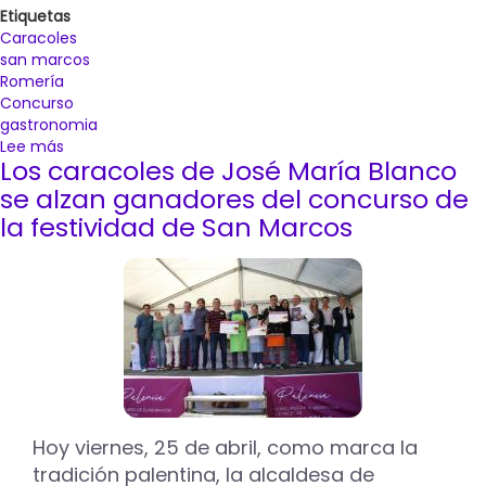
Etiquetas
Caracoles
san marcos
Romería
Concurso
gastronomia
Lee más
sobre
Los caracoles de José María Blanco
Abierto
el
se alzan ganadores del concurso de
plazo
la festividad de San Marcos
de
inscripción
hasta
el
20
de
abril
para
participar
en
Hoy viernes, 25 de abril, como marca la
el
tradición palentina, la alcaldesa de
concurso