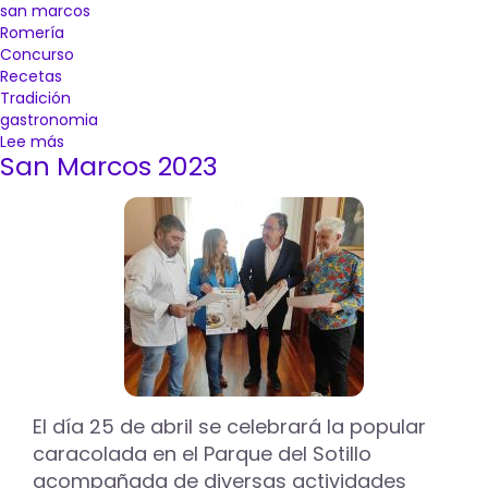
san marcos
Romería
Concurso
Recetas
Tradición
gastronomia
Lee más
sobre
San Marcos 2023
Abierto
el
plazo
de
inscripción
hasta
el
18
de
abril
para
participar
El día 25 de abril se celebrará la popular
en
el
caracolada en el Parque del Sotillo
concurso
acompañada de diversas actividades