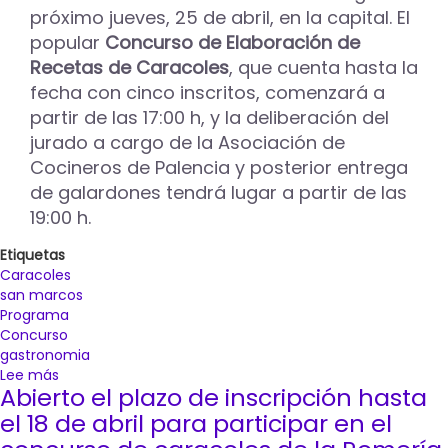
próximo jueves, 25 de abril, en la capital. El
una
de
popular
Concurso de Elaboración de
las
Recetas de Caracoles
, que cuenta hasta la
4.000
fecha con cinco inscritos, comenzará a
bolsas
partir de las 17:00 h, y la deliberación del
que
se
jurado a cargo de la Asociación de
lanzan
Cocineros de Palencia y posterior entrega
desde
de galardones tendrá lugar a partir de las
la
19:00 h.
ermita
Etiquetas
Caracoles
san marcos
Programa
Concurso
gastronomia
Lee más
sobre
Abierto el plazo de inscripción hasta
Caracoles
en
el 18 de abril para participar en el
el