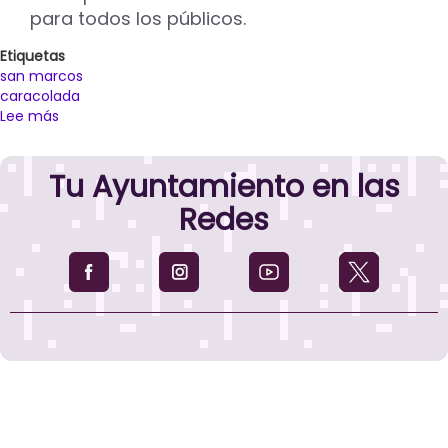
de
para todos los públicos.
caracoles
de
Etiquetas
la
san marcos
Romería
caracolada
de
Lee más
sobre
San
San
Marcos
Marcos
Tu Ayuntamiento en las
2023
Redes