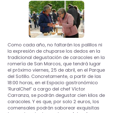
se
alzan
ganadores
del
concurso
de
la
festividad
de
Como cada año, no faltarán los palillos ni
San
la expresión de chuparse los dedos en la
Marcos
tradicional degustación de caracoles en la
romería de San Marcos, que tendrá lugar
el próximo viernes, 25 de abril, en el Parque
del Sotillo. Concretamente, a partir de las
18:00 horas, en el Espacio gastronómico
‘RuralChef’ a cargo del chef Víctor
Carranza, se podrán degustar cien kilos de
caracoles. Y es que, por solo 2 euros, los
comensales podrán saborear exquisitas