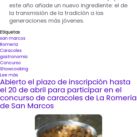
la
este año añade un nuevo ingrediente: el de
Romería
la transmisión de la tradición a las
de
generaciones más jóvenes.
San
Marcos
Etiquetas
san marcos
Romería
Caracoles
gastronomia
Concurso
Showcooking
Lee más
sobre
Abierto el plazo de inscripción hasta
Diez
cocineros
el 20 de abril para participar en el
competirán
concurso de caracoles de La Romería
este
de San Marcos
25
de
abril
en
el
Concurso