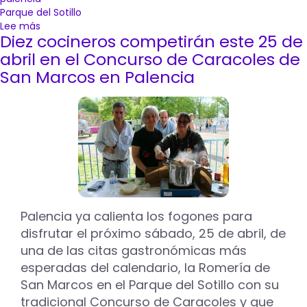
Parque del Sotillo
Lee más
sobre
Diez cocineros competirán este 25 de
Lucía
Díez,
abril en el Concurso de Caracoles de
Julio
San Marcos en Palencia
Zamora
y
Sabina
de
Frutos
se
llevan
los
tres
premios
Palencia ya calienta los fogones para
del
disfrutar el próximo sábado, 25 de abril, de
Concurso
de
una de las citas gastronómicas más
Elaboración
esperadas del calendario, la Romería de
de
San Marcos en el Parque del Sotillo con su
Caracoles
tradicional Concurso de Caracoles y que
de