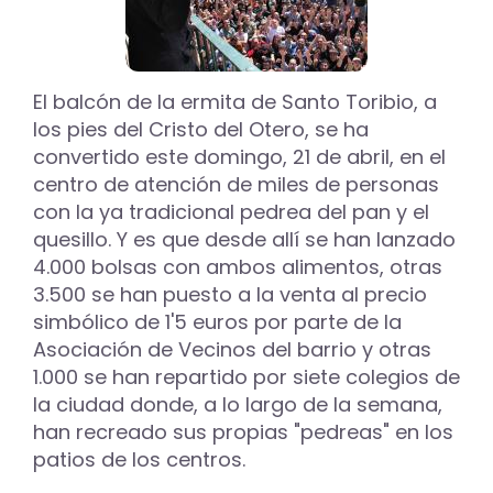
música
amenizarán
la
festividad
de
El balcón de la ermita de Santo Toribio, a
San
los pies del Cristo del Otero, se ha
Marcos
convertido este domingo, 21 de abril, en el
en
centro de atención de miles de personas
el
Parque
con la ya tradicional pedrea del pan y el
del
quesillo. Y es que desde allí se han lanzado
Sotillo
4.000 bolsas con ambos alimentos, otras
3.500 se han puesto a la venta al precio
simbólico de 1'5 euros por parte de la
Asociación de Vecinos del barrio y otras
1.000 se han repartido por siete colegios de
la ciudad donde, a lo largo de la semana,
han recreado sus propias "pedreas" en los
patios de los centros.