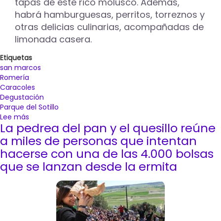
tapas de este rico molusco. Además,
habrá hamburguesas, perritos, torreznos y
otras delicias culinarias, acompañadas de
limonada casera.
Etiquetas
san marcos
Romería
Caracoles
Degustación
Parque del Sotillo
Lee más
sobre
La pedrea del pan y el quesillo reúne
Degustación
popular
a miles de personas que intentan
de
hacerse con una de las 4.000 bolsas
cien
que se lanzan desde la ermita
kilos
de
caracoles,
concurso
culinario
y