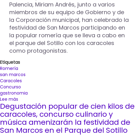
de
Palencia, Miriam Andrés, junto a varios
caracoles
miembros de su equipo de Gobierno y de
de
la Corporación municipal, han celebrado la
La
festividad de San Marcos participando en
Romería
de
la popular romería que se lleva a cabo en
San
el parque del Sotillo con los caracoles
Marcos
como protagonistas.
Etiquetas
Romería
san marcos
Caracoles
Concurso
gastronomia
Lee más
sobre
Degustación popular de cien kilos de
Los
caracoles
caracoles, concurso culinario y
de
música amenizarán la festividad de
José
San Marcos en el Parque del Sotillo
María
Blanco