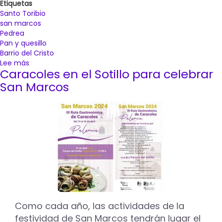
Etiquetas
Santo Toribio
san marcos
Pedrea
Pan y quesillo
Barrio del Cristo
Lee más
sobre
Caracoles en el Sotillo para celebrar
La
pedrea
San Marcos
del
pan
y
el
quesillo
reúne
a
miles
de
personas
que
intentan
Como cada año, las actividades de la
hacerse
festividad de San Marcos tendrán lugar el
con