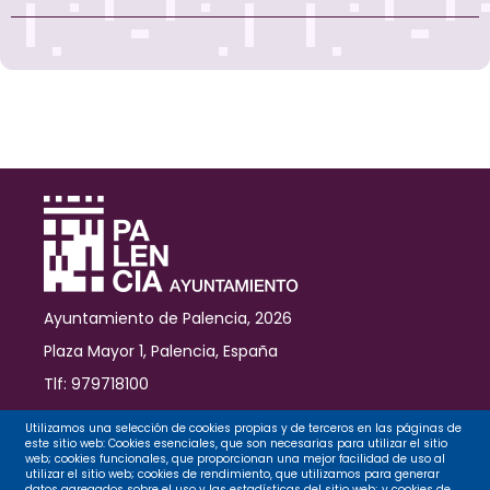
disminuir
la
brecha
digital
entre
las
personas
mayores
Ayuntamiento de Palencia, 2026
Plaza Mayor 1, Palencia, España
Tlf: 979718100
Contacto
Utilizamos una selección de cookies propias y de terceros en las páginas de
este sitio web: Cookies esenciales, que son necesarias para utilizar el sitio
web; cookies funcionales, que proporcionan una mejor facilidad de uso al
utilizar el sitio web; cookies de rendimiento, que utilizamos para generar
datos agregados sobre el uso y las estadísticas del sitio web; y cookies de