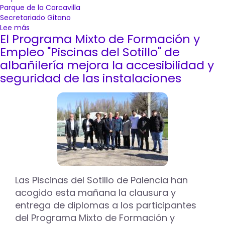
Parque de la Carcavilla
Secretariado Gitano
Lee más
sobre
El Programa Mixto de Formación y
Ocho
alumnos
Empleo "Piscinas del Sotillo" de
concluyen
albañilería mejora la accesibilidad y
su
seguridad de las instalaciones
participación
en
el
proyecto
'TánDEM'
de
formación
y
empleo
"Regeneración
del
Las Piscinas del Sotillo de Palencia han
parque
acogido esta mañana la clausura y
de
entrega de diplomas a los participantes
la
del Programa Mixto de Formación y
Carcavilla