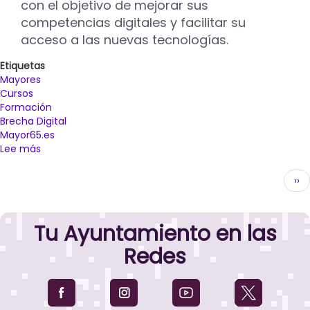
con el objetivo de mejorar sus
competencias digitales y facilitar su
acceso a las nuevas tecnologías.
Etiquetas
Mayores
Cursos
Formación
Brecha Digital
Mayor65.es
Lee más
sobre
El
Paginación
Ayuntamiento
Sig
››
de
pág
Palencia
pone
Tu Ayuntamiento en las
en
marcha
Redes
el
programa
“Mayor65.es”
para