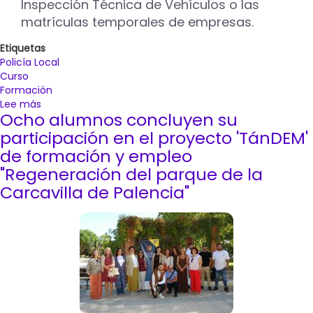
Inspección Técnica de Vehículos o las
matrículas temporales de empresas.
Etiquetas
Policía Local
Curso
Formación
Lee más
sobre
Ocho alumnos concluyen su
Medio
centenar
participación en el proyecto 'TánDEM'
de
de formación y empleo
agentes
"Regeneración del parque de la
perfeccionan
Carcavilla de Palencia"
sus
conocimientos
ante
una
movilidad
cambiante