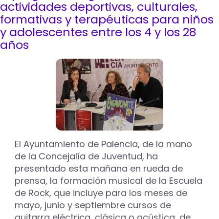
Programa
actividades deportivas, culturales,
Mixto
formativas y terapéuticas para niños
de
y adolescentes entre los 4 y los 28
Formación
años
y
Empleo
"Piscinas
del
Sotillo"
de
albañilería
mejora
la
accesibilidad
y
El Ayuntamiento de Palencia, de la mano
seguridad
de la Concejalía de Juventud, ha
de
presentado esta mañana en rueda de
las
instalaciones
prensa, la formación musical de la Escuela
de Rock, que incluye para los meses de
mayo, junio y septiembre cursos de
guitarra eléctrica, clásica o acústica, de