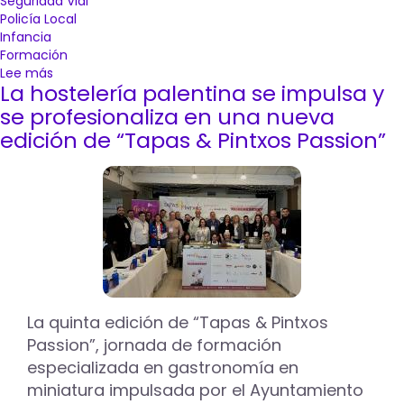
Seguridad Vial
Policía Local
Infancia
Formación
Lee más
sobre
La hostelería palentina se impulsa y
La
Caravana
se profesionaliza en una nueva
de
edición de “Tapas & Pintxos Passion”
Movilidad
Segura
y
Sostenible
de
Mapfre
para
en
el
Paseo
La quinta edición de “Tapas & Pintxos
del
Passion”, jornada de formación
Salón
de
especializada en gastronomía en
Palencia
miniatura impulsada por el Ayuntamiento