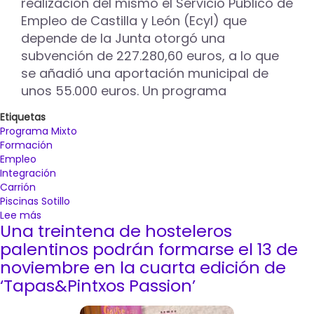
realización del mismo el Servicio Público de
Empleo de Castilla y León (Ecyl) que
depende de la Junta otorgó una
subvención de 227.280,60 euros, a lo que
se añadió una aportación municipal de
unos 55.000 euros. Un programa
Etiquetas
Programa Mixto
Formación
Empleo
Integración
Carrión
Piscinas Sotillo
Lee más
sobre
Una treintena de hosteleros
El
Programa
palentinos podrán formarse el 13 de
Mixto
noviembre en la cuarta edición de
de
‘Tapas&Pintxos Passion’
Formación
y
Empleo