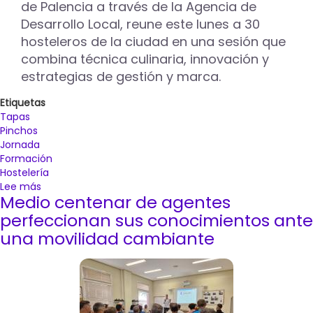
de Palencia a través de la Agencia de
Desarrollo Local, reune este lunes a 30
hosteleros de la ciudad en una sesión que
combina técnica culinaria, innovación y
estrategias de gestión y marca.
Etiquetas
Tapas
Pinchos
Jornada
Formación
Hostelería
Lee más
sobre
Medio centenar de agentes
La
hostelería
perfeccionan sus conocimientos ante
palentina
una movilidad cambiante
se
impulsa
y
se
profesionaliza
en