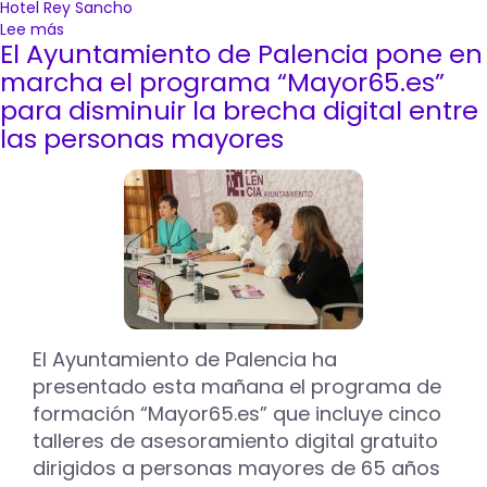
Hotel Rey Sancho
Lee más
sobre
El Ayuntamiento de Palencia pone en
Una
treintena
marcha el programa “Mayor65.es”
de
para disminuir la brecha digital entre
hosteleros
las personas mayores
palentinos
podrán
formarse
el
13
de
noviembre
en
la
cuarta
edición
El Ayuntamiento de Palencia ha
de
presentado esta mañana el programa de
‘Tapas&Pintxos
formación “Mayor65.es” que incluye cinco
Passion’
talleres de asesoramiento digital gratuito
dirigidos a personas mayores de 65 años