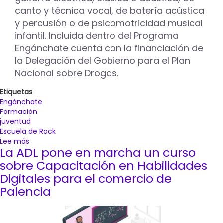
canto y técnica vocal, de batería acústica
y percusión o de psicomotricidad musical
infantil. Incluida dentro del Programa
Engánchate cuenta con la financiación de
la Delegación del Gobierno para el Plan
Nacional sobre Drogas.
Etiquetas
Engánchate
Formación
juventud
Escuela de Rock
Lee más
sobre
La ADL pone en marcha un curso
El
programa
sobre Capacitación en Habilidades
Engánchate
Digitales para el comercio de
ofrece
Palencia
actividades
deportivas,
culturales,
formativas