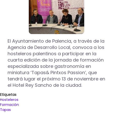
‘Integración
del
Carrión
IV’
llega
a
su
fin
El Ayuntamiento de Palencia, a través de la
con
Agencia de Desarrollo Local, convoca a los
la
hosteleros palentinos a participar en la
inserción
cuarta edición de la jornada de formación
laboral
de
especializada sobre gastronomía en
tres
miniatura ‘Tapas& Pintxos Passion’, que
de
tendrá lugar el próximo 13 de noviembre en
sus
el Hotel Rey Sancho de la ciudad.
alumnos
Etiquetas
Hosteleros
Formación
Tapas