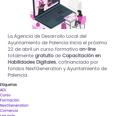
y
terapéuticas
para
niños
y
adolescentes
entre
La Agencia de Desarrollo Local del
los
Ayuntamiento de Palencia inicia el próximo
4
22 de abril un curso formativo
on-line
y
totalmente
gratuito
de
Capacitación en
los
28
Habilidades Digitales
, cofinanciado por
años
fondos NextGeneration y Ayuntamiento de
Palencia.
Etiquetas
ADL
Curso
Formación
NextGeneration
Comercio
Lee más
sobre