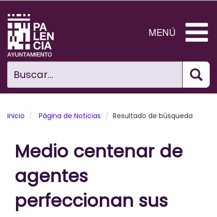
Pasar
al
contenido
MENÚ
principal
Bus
Ciudad
Buscar...
El Ayuntamiento
Noticias
Inicio
Página de Noticias
Resultado de búsqueda
Planificación Ciudad
Medio centenar de
Areas municipales
agentes
Tramita
perfeccionan sus