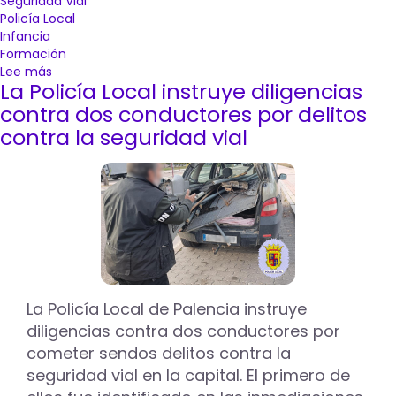
Seguridad Vial
Policía Local
Infancia
Formación
Lee más
sobre
La Policía Local instruye diligencias
La
Caravana
contra dos conductores por delitos
de
contra la seguridad vial
Movilidad
Segura
y
Sostenible
de
Mapfre
para
en
el
Paseo
La Policía Local de Palencia instruye
del
diligencias contra dos conductores por
Salón
cometer sendos delitos contra la
de
Palencia
seguridad vial en la capital. El primero de