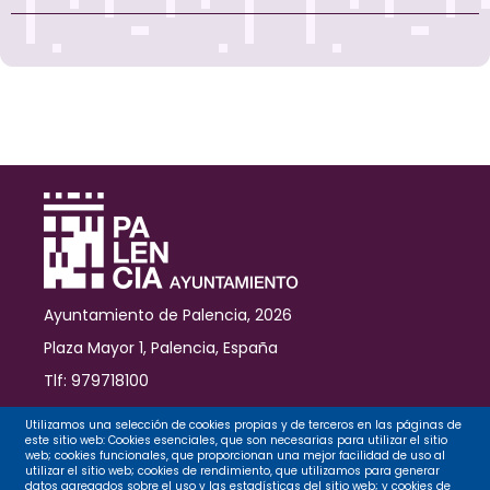
delitos
contra
la
seguridad
vial
Ayuntamiento de Palencia, 2026
Plaza Mayor 1, Palencia, España
Tlf: 979718100
Contacto
Utilizamos una selección de cookies propias y de terceros en las páginas de
este sitio web: Cookies esenciales, que son necesarias para utilizar el sitio
web; cookies funcionales, que proporcionan una mejor facilidad de uso al
utilizar el sitio web; cookies de rendimiento, que utilizamos para generar
datos agregados sobre el uso y las estadísticas del sitio web; y cookies de