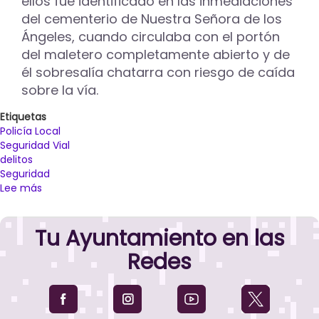
ellos fue identificado en las inmediaciones
del cementerio de Nuestra Señora de los
Ángeles, cuando circulaba con el portón
del maletero completamente abierto y de
él sobresalía chatarra con riesgo de caída
sobre la vía.
Etiquetas
Policía Local
Seguridad Vial
delitos
Seguridad
Lee más
sobre
La
Policía
Tu Ayuntamiento en las
Local
instruye
Redes
diligencias
contra
dos
conductores
por