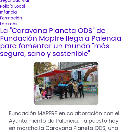
Seguridad Vial
Policía Local
Infancia
Formación
Lee más
sobre
La "Caravana Planeta ODS" de
La
Caravana
Fundación Mapfre llega a Palencia
de
para fomentar un mundo "más
Movilidad
seguro, sano y sostenible"
Segura
y
Sostenible
de
Mapfre
para
en
el
Paseo
del
Salón
Fundación MAPFRE en colaboración con el
de
Ayuntamiento de Palencia, ha puesto hoy
Palencia
en marcha la Caravana Planeta ODS, una