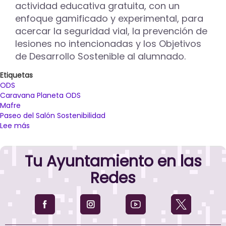
actividad educativa gratuita, con un
enfoque gamificado y experimental, para
acercar la seguridad vial, la prevención de
lesiones no intencionadas y los Objetivos
de Desarrollo Sostenible al alumnado.
Etiquetas
ODS
Caravana Planeta ODS
Mafre
Paseo del Salón Sostenibilidad
Lee más
sobre
La
"Caravana
Tu Ayuntamiento en las
Planeta
ODS"
Redes
de
Fundación
Mapfre
llega
a