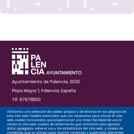
Palencia
para
fomentar
un
mundo
"más
seguro,
sano
y
sostenible"
Ayuntamiento de Palencia, 2026
Plaza Mayor 1, Palencia, España
Tlf: 979718100
Contacto
Utilizamos una selección de cookies propias y de terceros en las páginas de
este sitio web: Cookies esenciales, que son necesarias para utilizar el sitio
web; cookies funcionales, que proporcionan una mejor facilidad de uso al
utilizar el sitio web; cookies de rendimiento, que utilizamos para generar
datos agregados sobre el uso y las estadísticas del sitio web; y cookies de
Legal
marketing, que se utilizan para mostrar contenido y publicidad relevantes.