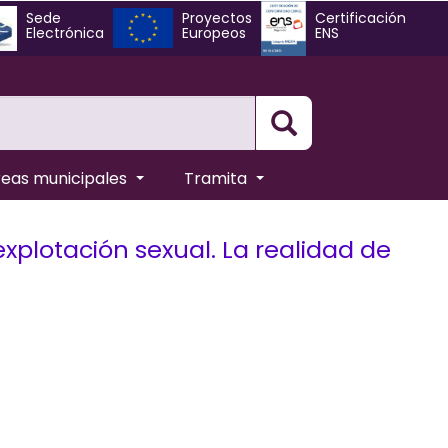
Sede
Proyectos
Certificación
Electrónica
Europeos
ENS
Busqueda
reas municipales
Tramita
explotación sexual. La realidad de