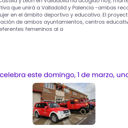
stilla y León en Valladolid ha acogido hoy, martes
ciativa que unirá a Valladolid y Palencia -ambas 
 mujer en el ámbito deportivo y educativo. El proye
oración de ambos ayuntamientos, centros educativ
referentes femeninos al a
celebra este domingo, 1 de marzo, un