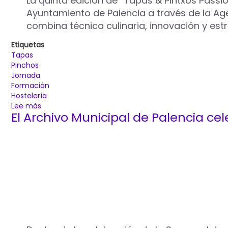
La quinta edición de “Tapas & Pintxos Pass
marzo,
Ayuntamiento de Palencia a través de la Age
una
combina técnica culinaria, innovación y est
jornada
de
Etiquetas
puertas
Tapas
abiertas
Pinchos
Jornada
Formación
Hostelería
Lee más
sobre
El Archivo Municipal de Palencia cel
La
hostelería
palentina
se
impulsa
y
se
profesionaliza
en
una
nueva
edición