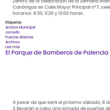
Dentro de la celebración de la Semana Intern
de
Canónigas en Calle Mayor Principal nº7, cel
“Tapas
horarios: 9:30, 11:30 y 13:00 horas.
&
Pintxos
Etiquetas
Passion”
Archivo Municipal
Jornada
Puertas Abiertas
Archivos
Lee más
sobre
El Parque de Bomberos de Palencia 
El
Archivo
Municipal
de
Palencia
celebra
el
12
de
junio
una
A pesar de que será el próximo sábado, 8 d
jornada
2 llevarán a cabo una jornada de puertas abi