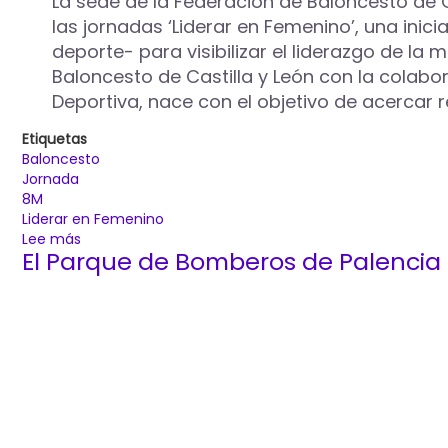
La sede de la Federación de Baloncesto de Ca
sexual.
las jornadas ‘Liderar en Femenino’, una ini
La
deporte- para visibilizar el liderazgo de la
realidad
de
Baloncesto de Castilla y León con la colab
Palencia’
Deportiva, nace con el objetivo de acercar 
el
16
Etiquetas
de
Baloncesto
junio
Jornada
en
8M
el
Liderar en Femenino
Lecrác
Lee más
sobre
El Parque de Bomberos de Palencia 
‘Liderar
en
Femenino’,
un
encuentro
entre
dos
ciudades
europeas
del