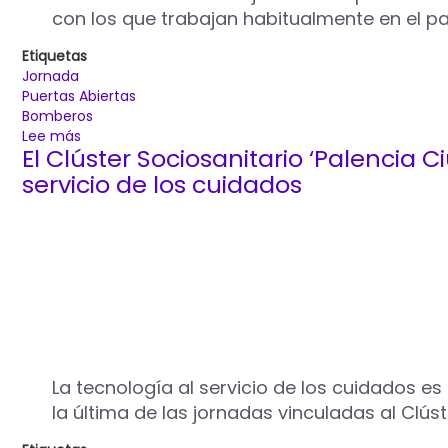
de
con los que trabajan habitualmente en el pa
puertas
abiertas
Etiquetas
Jornada
Puertas Abiertas
Bomberos
Lee más
sobre
El Clúster Sociosanitario ‘Palencia 
El
Parque
servicio de los cuidados
de
Bomberos
de
Palencia
celebra
este
domingo,
2
de
marzo,
La tecnología al servicio de los cuidados e
una
la última de las jornadas vinculadas al Clú
jornada
de