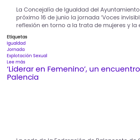
La Concejalía de Igualdad del Ayuntamiento 
próximo 16 de junio la jornada ‘Voces invisibl
reflexión en torno a la trata de mujeres y l
Etiquetas
Igualdad
Jornada
Explotación Sexual
Lee más
sobre
‘Liderar en Femenino’, un encuentr
El
Ayuntamiento
Palencia
de
Palencia
organiza
la
jornada
‘Voces
invisibles:
trata
y
explotación