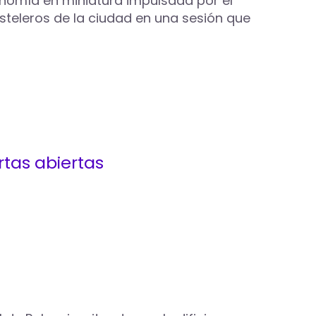
onomía en miniatura impulsada por el
osteleros de la ciudad en una sesión que
rtas abiertas