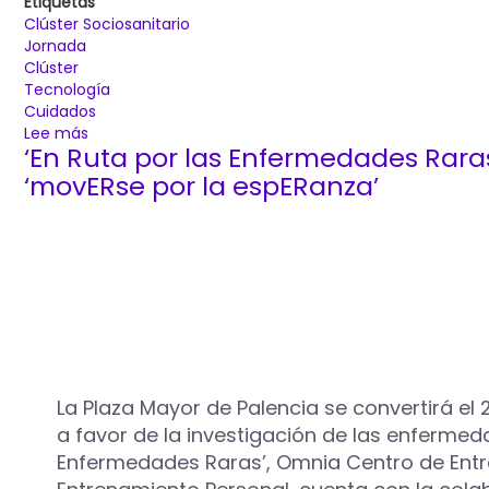
Etiquetas
puertas
Clúster Sociosanitario
abiertas
Jornada
Clúster
Tecnología
Cuidados
Lee más
sobre
‘En Ruta por las Enfermedades Raras
El
Clúster
‘movERse por la espERanza’
Sociosanitario
‘Palencia
Ciudad
de
los
Cuidados’
centra
su
última
jornada
La Plaza Mayor de Palencia se convertirá el 
en
a favor de la investigación de las enfermeda
la
Enfermedades Raras’, Omnia Centro de Entre
tecnología
al