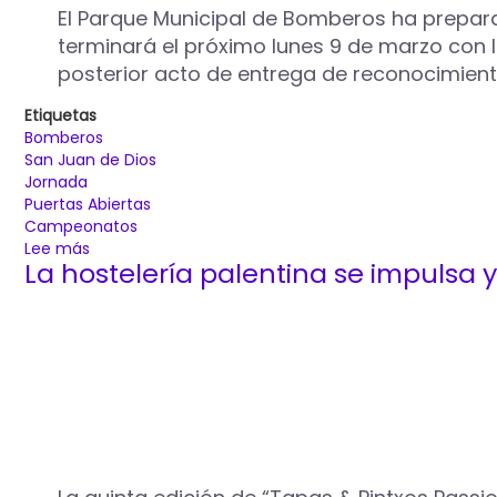
deporte
El Parque Municipal de Bomberos ha prepar
que
terminará el próximo lunes 9 de marzo con la
llegará
posterior acto de entrega de reconocimiento
el
4
Etiquetas
de
Bomberos
marzo
San Juan de Dios
a
Jornada
Palencia
Puertas Abiertas
Campeonatos
Lee más
sobre
La hostelería palentina se impulsa 
El
Parque
de
Bomberos
de
Palencia
celebra
este
domingo,
1
de