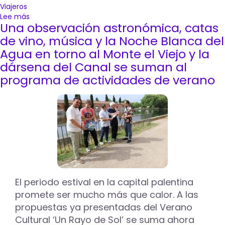
Viajeros
Lee más
sobre
Una observación astronómica, catas
El
Ayuntamiento
de vino, música y la Noche Blanca del
de
Agua en torno al Monte el Viejo y la
Palencia
dársena del Canal se suman al
apostará
programa de actividades de verano
en
INTUR
por
su
riqueza
culinaria
a
través
del
Sello
Gastronómico
El periodo estival en la capital palentina
promete ser mucho más que calor. A las
propuestas ya presentadas del Verano
Cultural ‘Un Rayo de Sol’ se suma ahora