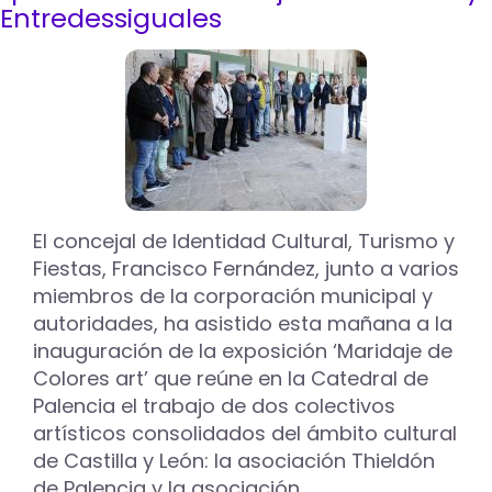
Entredessiguales
estrenará
iluminación
exterior
gracias
a
un
convenio
entre
la
Fundación
Iberdrola
El concejal de Identidad Cultural, Turismo y
España,
Fiestas, Francisco Fernández, junto a varios
la
miembros de la corporación municipal y
Diócesis
autoridades, ha asistido esta mañana a la
y
el
inauguración de la exposición ‘Maridaje de
Ayuntamiento
Colores art’ que reúne en la Catedral de
Palencia el trabajo de dos colectivos
artísticos consolidados del ámbito cultural
de Castilla y León: la asociación Thieldón
de Palencia y la asociación