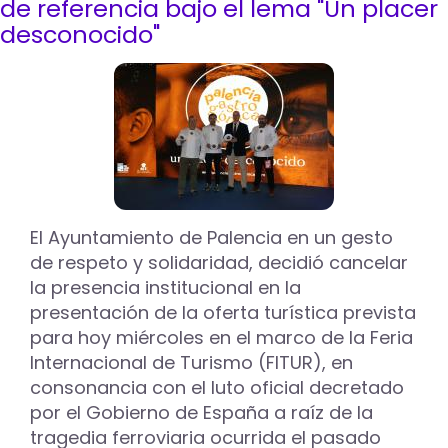
de referencia bajo el lema "Un placer
invita
desconocido"
a
disfrutar
esta
Semana
Santa
de
la
ciudad
a
través
de
El Ayuntamiento de Palencia en un gesto
sus
de respeto y solidaridad, decidió cancelar
recursos
la presencia institucional en la
turísticos,
presentación de la oferta turística prevista
rutas
y
para hoy miércoles en el marco de la Feria
el
Internacional de Turismo (FITUR), en
turisbús
consonancia con el luto oficial decretado
por el Gobierno de España a raíz de la
tragedia ferroviaria ocurrida el pasado