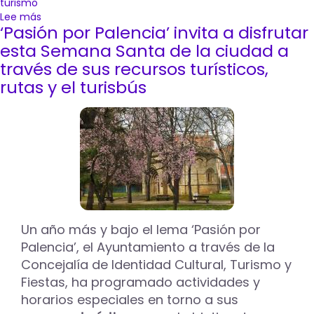
turismo
Lee más
sobre
‘Pasión por Palencia’ invita a disfrutar
El
buen
esta Semana Santa de la ciudad a
tiempo,
través de sus recursos turísticos,
la
rutas y el turisbús
participación
ciudadana
y
la
incorporación
de
jóvenes
consolidan
una
edición
“espectacular”
Un año más y bajo el lema ‘Pasión por
de
Palencia’, el Ayuntamiento a través de la
la
Concejalía de Identidad Cultural, Turismo y
Semana
Fiestas, ha programado actividades y
Santa
horarios especiales en torno a sus