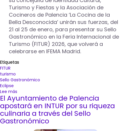
su concejalía de Identidad Cultural,
"Un
Turismo y Fiestas y la Asociación de
placer
desconocido"
Cocineros de Palencia ‘La Cocina de la
Bella Desconocida’ unirán sus fuerzas, del
21 al 25 de enero, para presentar su Sello
Gastronómico en la Feria Internacional de
Turismo (FITUR) 2026, que volverá a
celebrarse en IFEMA Madrid.
Etiquetas
FITUR
turismo
Sello Gastronómico
Eclipse
Lee más
sobre
El Ayuntamiento de Palencia
El
Sello
apostará en INTUR por su riqueza
Gastronómico
culinaria a través del Sello
potenciará
Gastronómico
la
riqueza