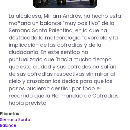
muestra
el
trabajo
La alcaldesa, Miriam Andrés, ha hecho está
de
mañana un balance “muy positivo” de la
Thieldón
Semana Santa Palentina, en la que ha
y
destacado la meteorología favorable y la
Entredessiguales
implicación de las cofradías y de la
ciudadanía. En este sentido ha
puntualizado que "hacía mucho tiempo
que esta ciudad y sus cofrades no salían
de sus cofradías respectivas sin mirar al
cielo y cruzaban los dedos para que los
pasos pudieran desfilar por todo el
recorrido que la Hermandad de Cofradías
había previsto.
Etiquetas
Semana Santa
Balance