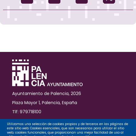
los
Museos
con
una
programación
cultural
especial
Ayuntamiento de Palencia, 2026
Plaza Mayor 1, Palencia, España
Tlf: 979718100
Contacto
Utilizamos una selección de cookies propias y de terceros en las páginas de
este sitio web: Cookies esenciales, que son necesarias para utilizar el sitio
web; cookies funcionales, que proporcionan una mejor facilidad de uso al