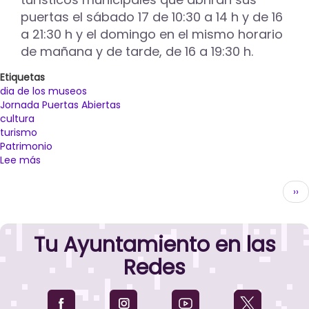
del
puertas el sábado 17 de 10:30 a 14 h y de 16
Canal
se
a 21:30 h y el domingo en el mismo horario
suman
de mañana y de tarde, de 16 a 19:30 h.
al
programa
Etiquetas
de
dia de los museos
actividades
Jornada Puertas Abiertas
de
cultura
verano
turismo
Patrimonio
Lee más
sobre
Palencia
Paginación
celebra
Sig
››
el
pág
Día
Internacional
Tu Ayuntamiento en las
y
la
Redes
Noche
Europea
de