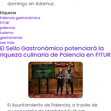
domingo en Adamuz.
Etiquetas
Palencia gastronómica
FITUR
palencia
turismo
gastronomia
Lee más
sobre
El Sello Gastronómico potenciará la
'Palencia
Gastronómica’
riqueza culinaria de Palencia en FITUR
nace
para
posicionarse
como
destino
culinario
de
referencia
bajo
el
El Ayuntamiento de Palencia, a través de
lema