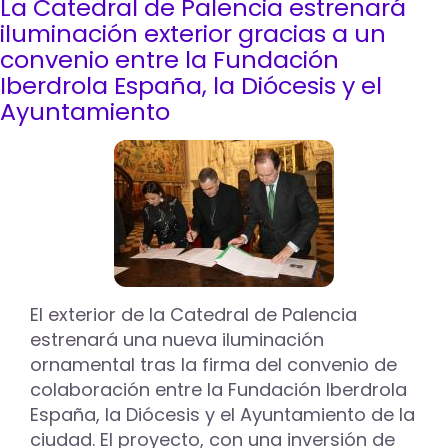
La Catedral de Palencia estrenará
Palencia
celebra
iluminación exterior gracias a un
el
convenio entre la Fundación
Día
Iberdrola España, la Diócesis y el
Internacional
Ayuntamiento
y
la
Noche
Europea
de
los
Museos
con
una
programación
especial
El exterior de la Catedral de Palencia
estrenará una nueva iluminación
ornamental tras la firma del convenio de
colaboración entre la Fundación Iberdrola
España, la Diócesis y el Ayuntamiento de la
ciudad. El proyecto, con una inversión de