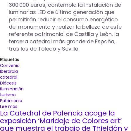
300.000 euros, contempla la instalación de
luminarias LED de última generación que
permitirán reducir el consumo energético
del monumento y realzar la belleza de este
referente patrimonial de Castilla y León, la
tercera catedral más grande de España,
tras las de Toledo y Sevilla.
Etiquetas
Convenio
Iberdrola
catedral
Diócesis
Iluminación
turismo
Patrimonio
Lee más
sobre
La Catedral de Palencia acoge la
La
Catedral
exposición ‘Maridaje de Colores art’
de
que muestra el trabajo de Thieldón y
Palencia