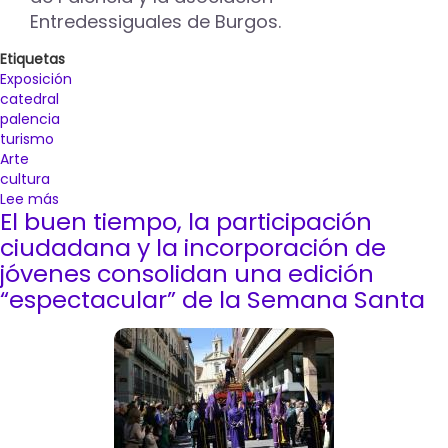
Entredessiguales de Burgos.
Etiquetas
Exposición
catedral
palencia
turismo
Arte
cultura
Lee más
sobre
El buen tiempo, la participación
La
Catedral
ciudadana y la incorporación de
de
jóvenes consolidan una edición
Palencia
“espectacular” de la Semana Santa
acoge
la
exposición
‘Maridaje
de
Colores
art’
que