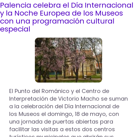
Palencia celebra el Día Internacional
Una
observación
y la Noche Europea de los Museos
astronómica,
con una programación cultural
catas
especial
de
vino,
música
y
la
Noche
Blanca
del
Agua
en
torno
El Punto del Románico y el Centro de
al
Interpretación de Victorio Macho se suman
Monte
a la celebración del Día Internacional de
el
los Museos el domingo, 18 de mayo, con
Viejo
y
una jornada de puertas abiertas para
la
facilitar las visitas a estos dos centros
dársena
turísticos municipales que abrirán sus