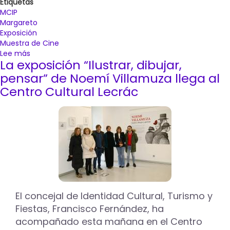
Etiquetas
MCIP
Margareto
Exposición
Muestra de Cine
Lee más
sobre
La exposición “Ilustrar, dibujar,
La
Muestra
pensar” de Noemí Villamuza llega al
de
Centro Cultural Lecrác
Cine
rinde
homenaje
al
realizador
y
artista
Ramón
Margareto
con
El concejal de Identidad Cultural, Turismo y
una
Fiestas, Francisco Fernández, ha
exposición
de
acompañado esta mañana en el Centro
sus