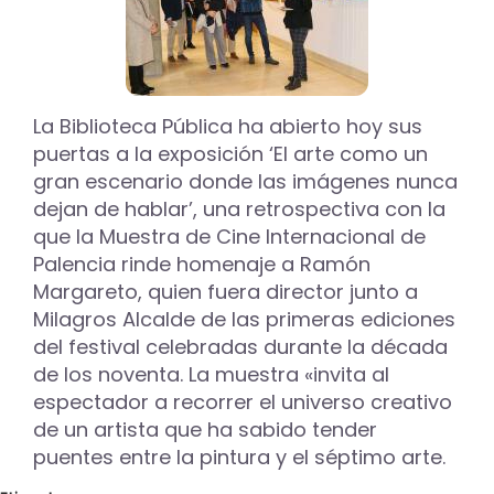
de
Ceramistas
Palentinos
hasta
el
próximo
La Biblioteca Pública ha abierto hoy sus
9
puertas a la exposición ‘El arte como un
de
gran escenario donde las imágenes nunca
abril
dejan de hablar’, una retrospectiva con la
que la Muestra de Cine Internacional de
Palencia rinde homenaje a Ramón
Margareto, quien fuera director junto a
Milagros Alcalde de las primeras ediciones
del festival celebradas durante la década
de los noventa. La muestra «invita al
espectador a recorrer el universo creativo
de un artista que ha sabido tender
puentes entre la pintura y el séptimo arte.