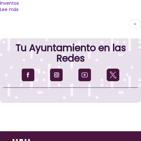
Inventos
Lee más
sobre
Palencia
Paginación
reivindica
Sig
››
la
pág
figura
de
Tu Ayuntamiento en las
Nikola
Tesla,
Redes
científico
e
ingeniero
excepcional