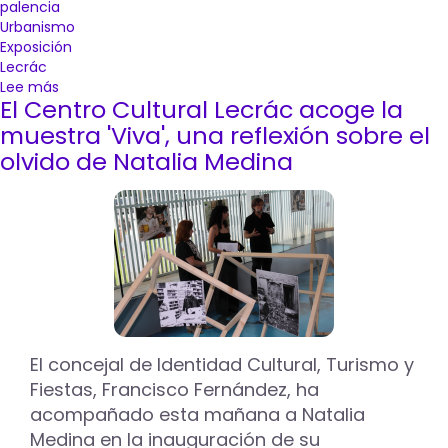
palencia
Urbanismo
Exposición
Lecrác
Lee más
sobre
El Centro Cultural Lecrác acoge la
Una
exposición
muestra 'Viva', una reflexión sobre el
en
olvido de Natalia Medina
el
Lecrác
abre
a
la
participación
ciudadana
el
nuevo
Plan
El concejal de Identidad Cultural, Turismo y
General
Fiestas, Francisco Fernández, ha
de
Ordenación
acompañado esta mañana a Natalia
Urbana
Medina en la inauguración de su
PGOU