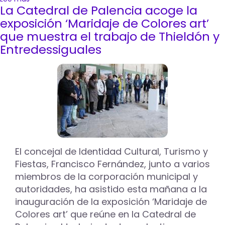
La Catedral de Palencia acoge la
La
exposición
exposición ‘Maridaje de Colores art’
fotográfica
que muestra el trabajo de Thieldón y
‘Cuerpos
Entredessiguales
que
dan
vida’
de
Aurora
Vilariño
llega
al
Lecrác
hasta
el
El concejal de Identidad Cultural, Turismo y
31
Fiestas, Francisco Fernández, junto a varios
de
miembros de la corporación municipal y
mayo
autoridades, ha asistido esta mañana a la
inauguración de la exposición ‘Maridaje de
Colores art’ que reúne en la Catedral de