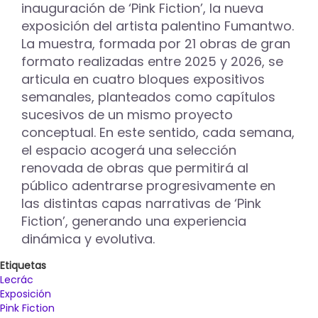
VI
inauguración de ‘Pink Fiction’, la nueva
Festival
exposición del artista palentino Fumantwo.
Internacional
La muestra, formada por 21 obras de gran
de
formato realizadas entre 2025 y 2026, se
Fotografía
de
articula en cuatro bloques expositivos
Castilla
semanales, planteados como capítulos
y
sucesivos de un mismo proyecto
León
conceptual. En este sentido, cada semana,
el espacio acogerá una selección
renovada de obras que permitirá al
público adentrarse progresivamente en
las distintas capas narrativas de ‘Pink
Fiction’, generando una experiencia
dinámica y evolutiva.
Etiquetas
Lecrác
Exposición
Pink Fiction