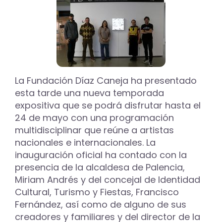
de
Colores
art’
que
muestra
el
trabajo
de
La Fundación Díaz Caneja ha presentado
Thieldón
esta tarde una nueva temporada
y
expositiva que se podrá disfrutar hasta el
Entredessiguales
24 de mayo con una programación
multidisciplinar que reúne a artistas
nacionales e internacionales. La
inauguración oficial ha contado con la
presencia de la alcaldesa de Palencia,
Miriam Andrés y del concejal de Identidad
Cultural, Turismo y Fiestas, Francisco
Fernández, así como de alguno de sus
creadores y familiares y del director de la