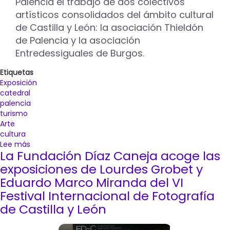
Palencia el trabajo de dos colectivos
artísticos consolidados del ámbito cultural
de Castilla y León: la asociación Thieldón
de Palencia y la asociación
Entredessiguales de Burgos.
Etiquetas
Exposición
catedral
palencia
turismo
Arte
cultura
Lee más
sobre
La Fundación Díaz Caneja acoge las
La
Catedral
exposiciones de Lourdes Grobet y
de
Eduardo Marco Miranda del VI
Palencia
Festival Internacional de Fotografía
acoge
de Castilla y León
la
exposición
‘Maridaje