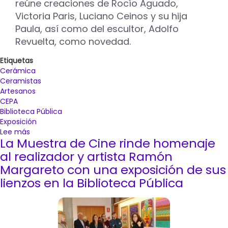
reúne creaciones de Rocío Aguado,
Victoria Paris, Luciano Ceinos y su hija
Paula, así como del escultor, Adolfo
Revuelta, como novedad.
Etiquetas
Cerámica
Ceramistas
Artesanos
CEPA
Biblioteca Pública
Exposición
Lee más
sobre
La Muestra de Cine rinde homenaje
La
Biblioteca
al realizador y artista Ramón
Pública
Margareto con una exposición de sus
acoge
lienzos en la Biblioteca Pública
la
exposición
de
la
Asociación