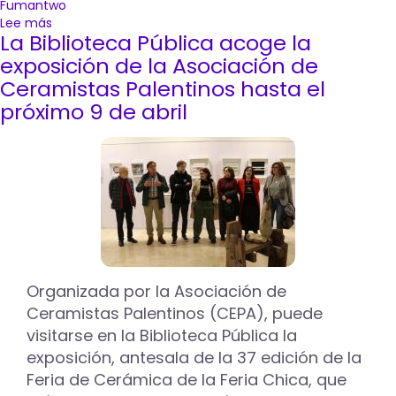
Fumantwo
Lee más
sobre
La Biblioteca Pública acoge la
El
artista
exposición de la Asociación de
palentino
Ceramistas Palentinos hasta el
Fumantwo
próximo 9 de abril
presenta
‘Pink
Fiction’
en
el
Centro
Cultural
Lecrác
Organizada por la Asociación de
Ceramistas Palentinos (CEPA), puede
visitarse en la Biblioteca Pública la
exposición, antesala de la 37 edición de la
Feria de Cerámica de la Feria Chica, que