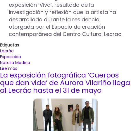
exposición ‘Viva’, resultado de la
investigación y reflexión que la artista ha
desarrollado durante la residencia
otorgada por el Espacio de creación
contemporánea del Centro Cultural Lecrac.
Etiquetas
Lecrác
Exposición
Natalia Medina
Lee más
sobre
La exposición fotográfica ‘Cuerpos
El
Centro
que dan vida’ de Aurora Vilariño llega
Cultural
al Lecrác hasta el 31 de mayo
Lecrác
acoge
la
muestra
'Viva',
una
reflexión