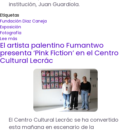
institución, Juan Guardiola.
Etiquetas
Fundación Diaz Caneja
Exposición
Fotografía
Lee más
sobre
El artista palentino Fumantwo
La
Fundación
presenta ‘Pink Fiction’ en el Centro
Díaz
Cultural Lecrác
Caneja
acoge
las
exposiciones
de
Lourdes
Grobet
y
Eduardo
Marco
El Centro Cultural Lecrác se ha convertido
Miranda
esta mañana en escenario de la
del