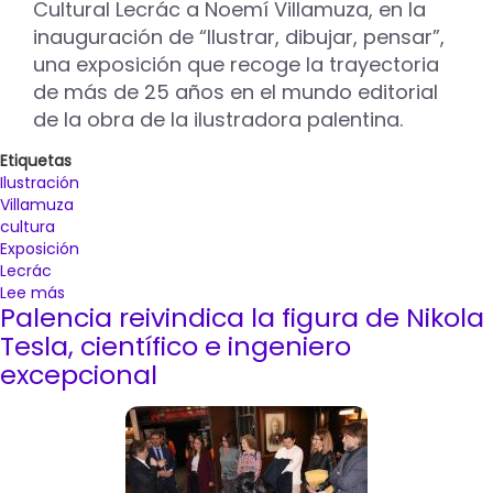
Cultural Lecrác a Noemí Villamuza, en la
lienzos
inauguración de “Ilustrar, dibujar, pensar”,
en
una exposición que recoge la trayectoria
la
Biblioteca
de más de 25 años en el mundo editorial
Pública
de la obra de la ilustradora palentina.
Etiquetas
Ilustración
Villamuza
cultura
Exposición
Lecrác
Lee más
sobre
Palencia reivindica la figura de Nikola
La
exposición
Tesla, científico e ingeniero
“Ilustrar,
excepcional
dibujar,
pensar”
de
Noemí
Villamuza
llega