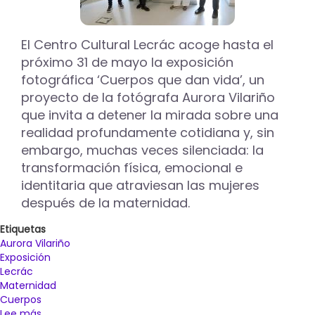
sobre
el
olvido
El Centro Cultural Lecrác acoge hasta el
de
próximo 31 de mayo la exposición
Natalia
Medina
fotográfica ‘Cuerpos que dan vida’, un
proyecto de la fotógrafa Aurora Vilariño
que invita a detener la mirada sobre una
realidad profundamente cotidiana y, sin
embargo, muchas veces silenciada: la
transformación física, emocional e
identitaria que atraviesan las mujeres
después de la maternidad.
Etiquetas
Aurora Vilariño
Exposición
Lecrác
Maternidad
Cuerpos
Lee más
sobre