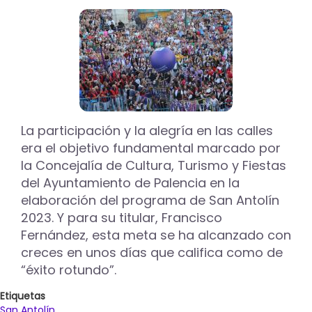
desbloqueo
de
"problemas
enquistados"
en
el
balance
de
sus
La participación y la alegría en las calles
primeros
era el objetivo fundamental marcado por
100
días
la Concejalía de Cultura, Turismo y Fiestas
en
del Ayuntamiento de Palencia en la
el
elaboración del programa de San Antolín
Ayuntamiento
2023. Y para su titular, Francisco
de
Palencia
Fernández, esta meta se ha alcanzado con
creces en unos días que califica como de
“éxito rotundo”.
Etiquetas
San Antolín