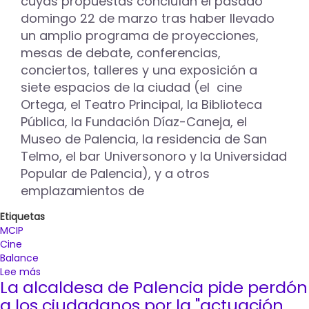
cuyas propuestas concluían el pasado
Santa
domingo 22 de marzo tras haber llevado
un amplio programa de proyecciones,
mesas de debate, conferencias,
conciertos, talleres y una exposición a
siete espacios de la ciudad (el cine
Ortega, el Teatro Principal, la Biblioteca
Pública, la Fundación Díaz-Caneja, el
Museo de Palencia, la residencia de San
Telmo, el bar Universonoro y la Universidad
Popular de Palencia), y a otros
emplazamientos de
Etiquetas
MCIP
Cine
Balance
Lee más
sobre
La alcaldesa de Palencia pide perdón
La
35ª
a los ciudadanos por la "actuación