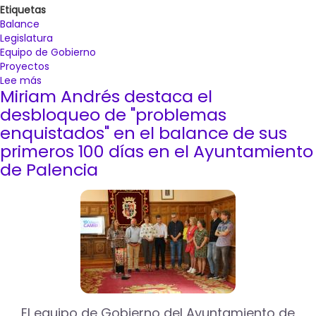
Etiquetas
Balance
Legislatura
Equipo de Gobierno
Proyectos
Lee más
sobre
Miriam Andrés destaca el
La
alcaldesa
desbloqueo de "problemas
de
enquistados" en el balance de sus
Palencia
primeros 100 días en el Ayuntamiento
pide
de Palencia
perdón
a
los
ciudadanos
por
la
"actuación
indecente
de
Acciona",
adjudicataria
El equipo de Gobierno del Ayuntamiento de