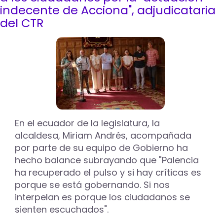
Muestra
indecente de Acciona", adjudicataria
de
del CTR
Cine
Internacional
de
Palencia
alcanza
nuevo
récord
con
13.083
espectadores
En el ecuador de la legislatura, la
alcaldesa, Miriam Andrés, acompañada
por parte de su equipo de Gobierno ha
hecho balance subrayando que "Palencia
ha recuperado el pulso y si hay críticas es
porque se está gobernando. Si nos
interpelan es porque los ciudadanos se
sienten escuchados".