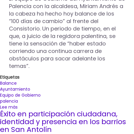
del
Palencia con la alcaldesa, Miriam Andrés a
CTR
la cabeza ha hecho hoy balance de los
“100 días de cambio” al frente del
Consistorio. Un periodo de tiempo, en el
que, a juicio de la regidora palentina, se
tiene la sensación de “haber estado
corriendo una continua carrera de
obstáculos para sacar adelante los
temas”.
Etiquetas
Balance
Ayuntamiento
Equipo de Gobierno
palencia
Lee más
sobre
Éxito en participación ciudadana,
Miriam
Andrés
identidad y presencia en los barrios
destaca
en San Antolín
el