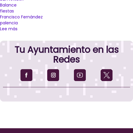
Balance
fiestas
Francisco Fernández
palencia
Lee más
sobre
Éxito
en
Tu Ayuntamiento en las
participación
ciudadana,
Redes
identidad
y
presencia
en
los
barrios
en
San
Antolín