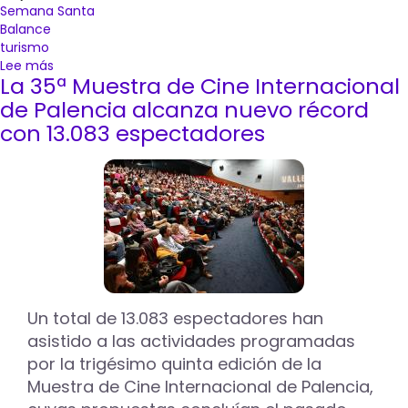
Semana Santa
Balance
turismo
Lee más
sobre
La 35ª Muestra de Cine Internacional
El
buen
de Palencia alcanza nuevo récord
tiempo,
con 13.083 espectadores
la
participación
ciudadana
y
la
incorporación
de
jóvenes
consolidan
una
Un total de 13.083 espectadores han
edición
asistido a las actividades programadas
“espectacular”
de
por la trigésimo quinta edición de la
la
Muestra de Cine Internacional de Palencia,
Semana