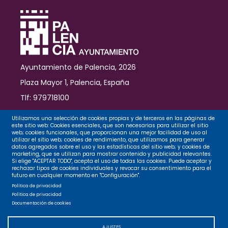
nombre
de
la
ciudad
Ayuntamiento de Palencia, 2026
Plaza Mayor 1, Palencia, España
Tlf: 979718100
Contacto
Utilizamos una selección de cookies propias y de terceros en las páginas de
este sitio web: Cookies esenciales, que son necesarias para utilizar el sitio
web; cookies funcionales, que proporcionan una mejor facilidad de uso al
utilizar el sitio web; cookies de rendimiento, que utilizamos para generar
datos agregados sobre el uso y las estadísticas del sitio web; y cookies de
Legal
marketing, que se utilizan para mostrar contenido y publicidad relevantes.
Si elige "ACEPTAR TODO", acepta el uso de todas las cookies. Puede aceptar y
rechazar tipos de cookies individuales y revocar su consentimiento para el
futuro en cualquier momento en "Configuración".
Privacidad
Política de privacidad
Política de privacidad
Documentación de cookies
Cookies
AJUSTES