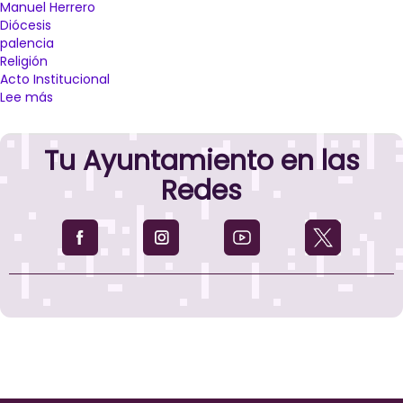
Manuel Herrero
Diócesis
palencia
Religión
Acto Institucional
Lee más
sobre
El
Ayuntamiento
Tu Ayuntamiento en las
despide
al
Redes
que
ha
sido
Obispo
de
Palencia
durante
siete
años,
Manuel
Herrero,
en