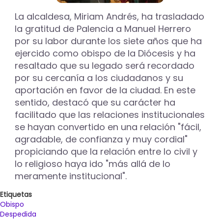
Fundación
Iberdrola
La alcaldesa, Miriam Andrés, ha trasladado
España,
la gratitud de Palencia a Manuel Herrero
la
por su labor durante los siete años que ha
Diócesis
ejercido como obispo de la Diócesis y ha
y
el
resaltado que su legado será recordado
Ayuntamiento
por su cercanía a los ciudadanos y su
aportación en favor de la ciudad. En este
sentido, destacó que su carácter ha
facilitado que las relaciones institucionales
se hayan convertido en una relación "fácil,
agradable, de confianza y muy cordial"
propiciando que la relación entre lo civil y
lo religioso haya ido "más allá de lo
meramente institucional".
Etiquetas
Obispo
Despedida