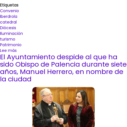
Etiquetas
Convenio
Iberdrola
catedral
Diócesis
Iluminación
turismo
Patrimonio
Lee más
sobre
El Ayuntamiento despide al que ha
La
Catedral
sido Obispo de Palencia durante siete
de
años, Manuel Herrero, en nombre de
Palencia
la ciudad
estrenará
iluminación
exterior
gracias
a
un
convenio
entre
la