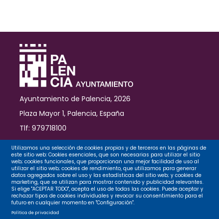
Fundación
Iberdrola
España,
la
Diócesis
y
el
Ayuntamiento
Ayuntamiento de Palencia, 2026
Plaza Mayor 1, Palencia, España
Tlf: 979718100
Contacto
Utilizamos una selección de cookies propias y de terceros en las páginas de
este sitio web: Cookies esenciales, que son necesarias para utilizar el sitio
web; cookies funcionales, que proporcionan una mejor facilidad de uso al
utilizar el sitio web; cookies de rendimiento, que utilizamos para generar
datos agregados sobre el uso y las estadísticas del sitio web; y cookies de
Legal
marketing, que se utilizan para mostrar contenido y publicidad relevantes.
Si elige "ACEPTAR TODO", acepta el uso de todas las cookies. Puede aceptar y
rechazar tipos de cookies individuales y revocar su consentimiento para el
futuro en cualquier momento en "Configuración".
Privacidad
Política de privacidad