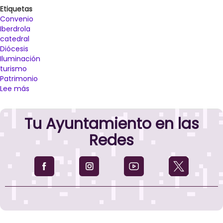
Etiquetas
Convenio
Iberdrola
catedral
Diócesis
Iluminación
turismo
Patrimonio
Lee más
sobre
La
Catedral
Tu Ayuntamiento en las
de
Palencia
Redes
estrenará
iluminación
exterior
gracias
a
un
convenio
entre
la