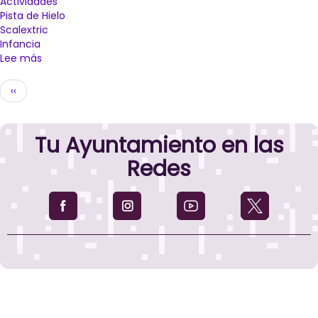
Actividades
Pista de Hielo
Scalextric
Infancia
Lee más
sobre
Pista
Paginación
de
Página
‹‹
hielo,
anterior
Nochevieja
Infantil
Tu Ayuntamiento en las
y
un
Redes
Scalextric
que
recorrerá
los
barrios,
novedades
del
programa
de
Navidad
de