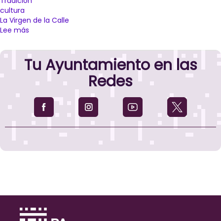
Tradición
cultura
La Virgen de la Calle
Lee más
sobre
Tradición,
cultura,
Tu Ayuntamiento en las
folklore
y
Redes
gastronomía
se
darán
cita
en
la
Festividad
de
las
Candelas