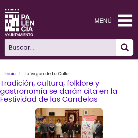
Pasar
al
contenido
MENÚ
principal
Bus
Ciudad
Buscar...
El Ayuntamiento
Noticias
Inicio
La Virgen de La Calle
Tradición, cultura, folklore y
Planificación Ciudad
gastronomía se darán cita en la
Festividad de las Candelas
Areas municipales
Tramita