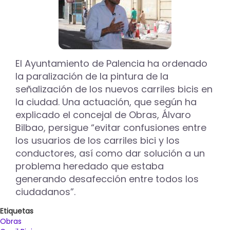
en
la
muestra
‘Arte
Natura’
de
El Ayuntamiento de Palencia ha ordenado
la
la paralización de la pintura de la
Huerta
de
señalización de los nuevos carriles bicis en
Guadián
la ciudad. Una actuación, que según ha
explicado el concejal de Obras, Álvaro
Bilbao, persigue “evitar confusiones entre
los usuarios de los carriles bici y los
conductores, así como dar solución a un
problema heredado que estaba
generando desafección entre todos los
ciudadanos”.
Etiquetas
Obras