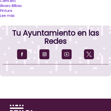
Carril Bici
Álvaro Bilbao
Pintura
Lee más
sobre
El
Ayuntamiento
Tu Ayuntamiento en las
de
Palencia
Redes
paraliza
la
pintura
de
señalización
de
los
nuevos
carriles
bici