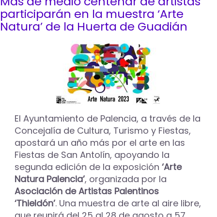
Más de medio centenar de artistas
El
Certamen
participarán en la muestra ‘Arte
Nacional
Natura’ de la Huerta de Guadián
de
Pintura
Rápida
'Ciudad
de
Palencia'
contará
en
su
XXXI
El Ayuntamiento de Palencia, a través de la
edición
Concejalía de Cultura, Turismo y Fiestas,
con
apostará un año más por el arte en las
un
Fiestas de San Antolín, apoyando la
Premio
Infantil
segunda edición de la exposición
‘Arte
Natura Palencia’
, organizada por la
Asociación de Artistas Palentinos
‘Thieldón’
. Una muestra de arte al aire libre,
que reunirá del 25 al 28 de agosto a 57