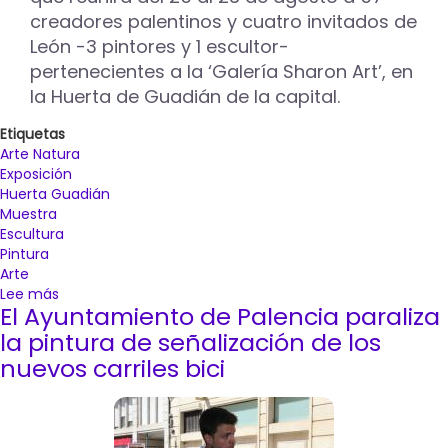
creadores palentinos y cuatro invitados de
León -3 pintores y 1 escultor-
pertenecientes a la ‘Galería Sharon Art’, en
la Huerta de Guadián de la capital.
Etiquetas
Arte Natura
Exposición
Huerta Guadián
Muestra
Escultura
Pintura
Arte
Lee más
sobre
El Ayuntamiento de Palencia paraliza
Más
de
la pintura de señalización de los
medio
nuevos carriles bici
centenar
de
artistas
participarán