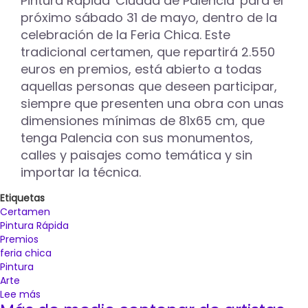
Pintura Rápida 'Ciudad de Palencia' para el
próximo sábado 31 de mayo, dentro de la
celebración de la Feria Chica. Este
tradicional certamen, que repartirá 2.550
euros en premios, está abierto a todas
aquellas personas que deseen participar,
siempre que presenten una obra con unas
dimensiones mínimas de 81x65 cm, que
tenga Palencia con sus monumentos,
calles y paisajes como temática y sin
importar la técnica.
Etiquetas
Certamen
Pintura Rápida
Premios
feria chica
Pintura
Arte
Lee más
sobre