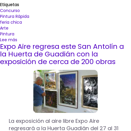
Etiquetas
Concurso
Pintura Rápida
feria chica
Arte
Pintura
Lee más
sobre
Expo Aire regresa este San Antolín a
El
XXXII
la Huerta de Guadián con la
Certamen
exposición de cerca de 200 obras
Nacional
de
Pintura
Rápida
se
celebrará
el
6
de
junio
La exposición al aire libre Expo Aire
con
regresará a la Huerta Guadián del 27 al 31
el