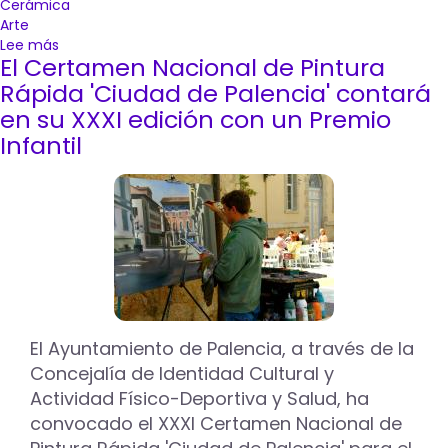
Cerámica
Arte
Lee más
sobre
El Certamen Nacional de Pintura
Expo
Aire
Rápida 'Ciudad de Palencia' contará
regresa
en su XXXI edición con un Premio
este
Infantil
San
Antolín
a
la
Huerta
de
Guadián
con
la
exposición
de
El Ayuntamiento de Palencia, a través de la
cerca
Concejalía de Identidad Cultural y
de
Actividad Físico-Deportiva y Salud, ha
200
convocado el XXXI Certamen Nacional de
obras