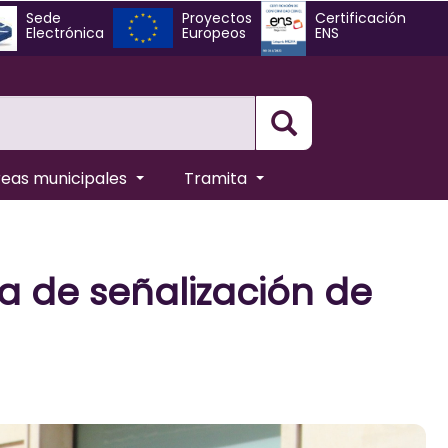
Sede
Proyectos
Certificación
Electrónica
Europeos
ENS
Busqueda
reas municipales
Tramita
ra de señalización de