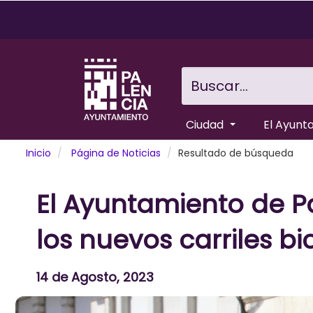
Pasar
al
contenido
principal
Buscar...
Ciudad
El Ayunt
Inicio
Página de Noticias
Resultado de búsqueda
El Ayuntamiento de Pa
los nuevos carriles bic
14 de Agosto, 2023