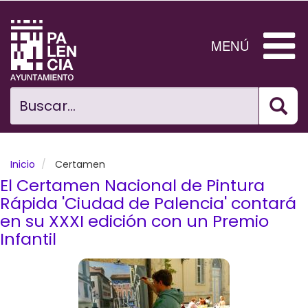
Pasar
al
contenido
MENÚ
principal
Bus
Ciudad
Buscar...
El Ayuntamiento
Noticias
Inicio
Certamen
El Certamen Nacional de Pintura
Planificación Ciudad
Rápida 'Ciudad de Palencia' contará
en su XXXI edición con un Premio
Areas municipales
Infantil
Tramita