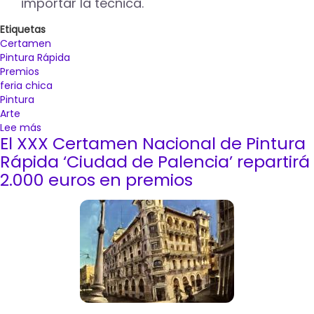
importar la técnica.
Etiquetas
Certamen
Pintura Rápida
Premios
feria chica
Pintura
Arte
Lee más
sobre
El XXX Certamen Nacional de Pintura
El
Certamen
Rápida ‘Ciudad de Palencia’ repartirá
Nacional
2.000 euros en premios
de
Pintura
Rápida
'Ciudad
de
Palencia'
contará
en
su
XXXI