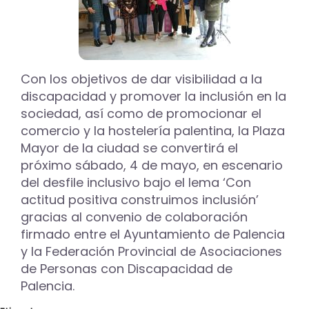
novedades
como
el
I
Festival
Con los objetivos de dar visibilidad a la
de
discapacidad y promover la inclusión en la
Chirijotas
o
sociedad, así como de promocionar el
un
comercio y la hostelería palentina, la Plaza
taller
Mayor de la ciudad se convertirá el
de
próximo sábado, 4 de mayo, en escenario
elaboración
de
del desfile inclusivo bajo el lema ‘Con
orejuelas
actitud positiva construimos inclusión’
infantil
gracias al convenio de colaboración
firmado entre el Ayuntamiento de Palencia
y la Federación Provincial de Asociaciones
de Personas con Discapacidad de
Palencia.