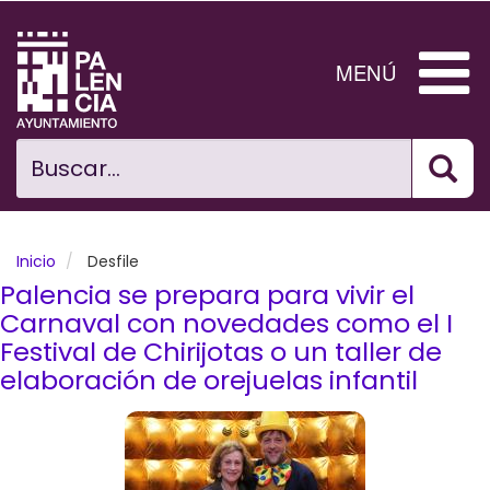
Pasar
al
contenido
MENÚ
principal
Bus
Ciudad
Buscar...
El Ayuntamiento
Noticias
Inicio
Desfile
Palencia se prepara para vivir el
Planificación Ciudad
Carnaval con novedades como el I
Festival de Chirijotas o un taller de
Areas municipales
elaboración de orejuelas infantil
Tramita