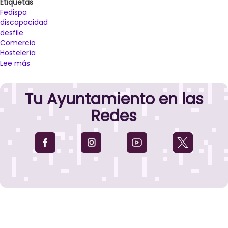
Etiquetas
Fedispa
discapacidad
desfile
Comercio
Hostelería
Lee más
sobre
La
Plaza
Tu Ayuntamiento en las
Mayor
se
Redes
convertirá
el
4
de
mayo
en
pasarela
de
un
desfile
solidario
e