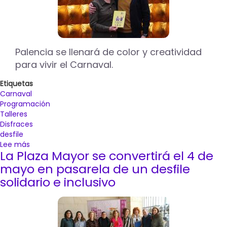
Palencia se llenará de color y creatividad
para vivir el Carnaval.
Etiquetas
Carnaval
Programación
Talleres
Disfraces
desfile
Lee más
sobre
La Plaza Mayor se convertirá el 4 de
Palencia
se
mayo en pasarela de un desfile
prepara
solidario e inclusivo
para
vivir
el
Carnaval
con