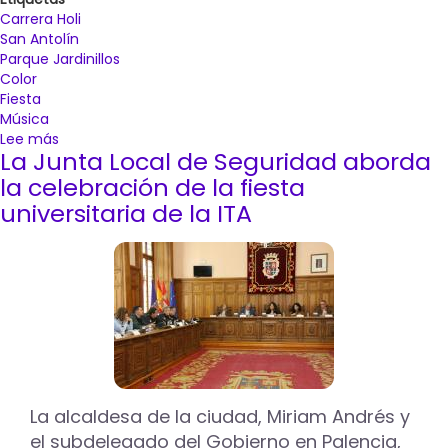
Carrera Holi
San Antolín
Parque Jardinillos
Color
Fiesta
Música
Lee más
sobre
La Junta Local de Seguridad aborda
El
parque
la celebración de la fiesta
de
universitaria de la ITA
los
Jardinillos
acogerá
el
6
de
septiembre
la
Carrera
Holi
La alcaldesa de la ciudad, Miriam Andrés y
San
el subdelegado del Gobierno en Palencia,
Antolín