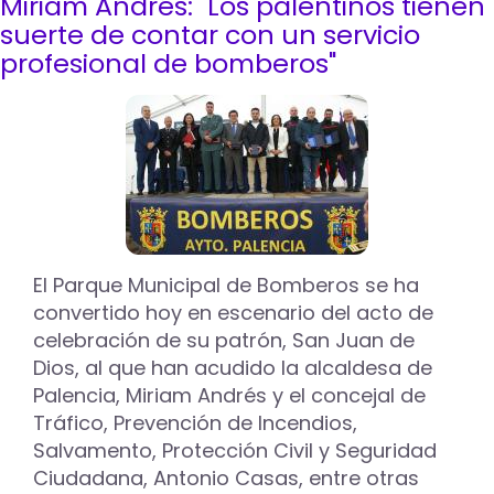
Miriam Andrés: "Los palentinos tienen
La
Junta
suerte de contar con un servicio
Local
profesional de bomberos"
de
Seguridad
aborda
la
celebración
de
la
fiesta
universitaria
de
El Parque Municipal de Bomberos se ha
la
convertido hoy en escenario del acto de
ITA
celebración de su patrón, San Juan de
Dios, al que han acudido la alcaldesa de
Palencia, Miriam Andrés y el concejal de
Tráfico, Prevención de Incendios,
Salvamento, Protección Civil y Seguridad
Ciudadana, Antonio Casas, entre otras