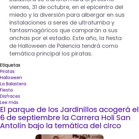
del
viernes, 31 de octubre, en el epicentro del
Niño
miedo y la diversión para albergar en sus
instalaciones a seres de ultratumba y
fantasmagóricos que camparán a sus
anchas por el estadio. Este año, la fiesta
de Halloween de Palencia tendrá como
temática principal los piratas.
Etiquetas
Piratas
Halloween
La Balastera
Fiesta
Disfraces
Lee más
sobre
El parque de los Jardinillos acogerá el
Piratas
del
6 de septiembre la Carrera Holi San
inframundo
Antolín bajo la temática del circo
se
apropiarán