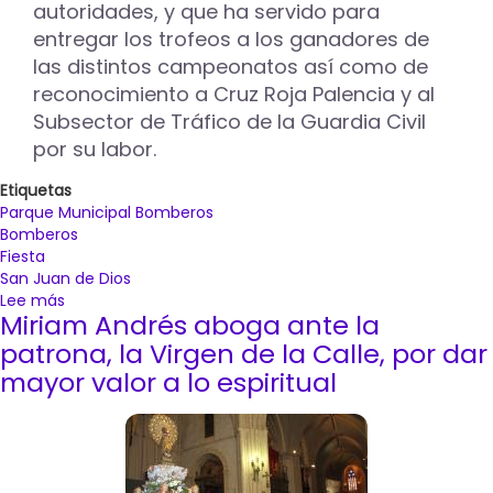
autoridades, y que ha servido para
entregar los trofeos a los ganadores de
las distintos campeonatos así como de
reconocimiento a Cruz Roja Palencia y al
Subsector de Tráfico de la Guardia Civil
por su labor.
Etiquetas
Parque Municipal Bomberos
Bomberos
Fiesta
San Juan de Dios
Lee más
sobre
Miriam Andrés aboga ante la
Miriam
Andrés:
patrona, la Virgen de la Calle, por dar
"Los
mayor valor a lo espiritual
palentinos
tienen
suerte
de
contar