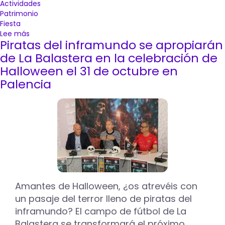
Actividades
Patrimonio
Fiesta
Lee más
sobre
Piratas del inframundo se apropiarán
Teatro
solidario,
de La Balastera en la celebración de
conferencias
Halloween el 31 de octubre en
o
Palencia
cine
para
celebrar
el
décimo
aniversario
de
la
declaración
de
Interés
Amantes de Halloween, ¿os atrevéis con
Turístico
un pasaje del terror lleno de piratas del
Nacional
inframundo? El campo de fútbol de La
del
Balastera se transformará el próximo
Bautizo