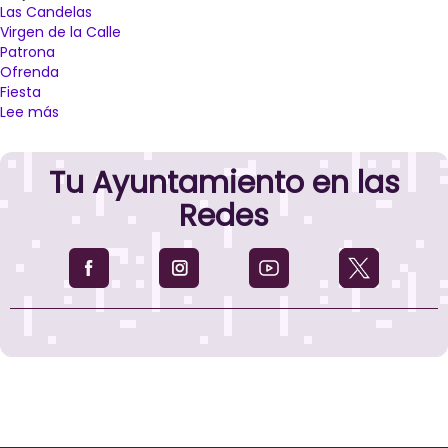
Las Candelas
Virgen de la Calle
Patrona
Ofrenda
Fiesta
Lee más
sobre
Miriam
Andrés
Tu Ayuntamiento en las
aboga
ante
Redes
la
patrona,
la
Virgen
de
la
Calle,
por
dar
mayor
valor
a