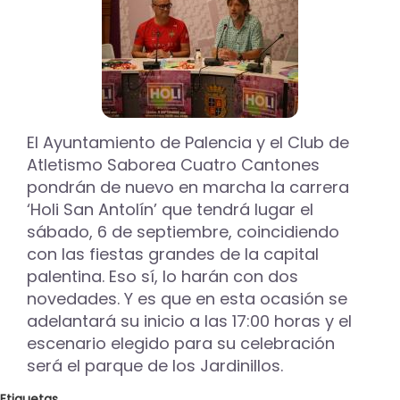
de
La
Balastera
en
la
celebración
de
Halloween
El Ayuntamiento de Palencia y el Club de
el
Atletismo Saborea Cuatro Cantones
31
de
pondrán de nuevo en marcha la carrera
octubre
‘Holi San Antolín’ que tendrá lugar el
en
sábado, 6 de septiembre, coincidiendo
Palencia
con las fiestas grandes de la capital
palentina. Eso sí, lo harán con dos
novedades. Y es que en esta ocasión se
adelantará su inicio a las 17:00 horas y el
escenario elegido para su celebración
será el parque de los Jardinillos.
Etiquetas