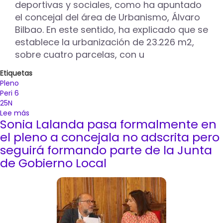
deportivas y sociales, como ha apuntado
el concejal del área de Urbanismo, Álvaro
Bilbao. En este sentido, ha explicado que se
establece la urbanización de 23.226 m2,
sobre cuatro parcelas, con u
Etiquetas
Pleno
Peri 6
25N
Lee más
sobre
Sonia Lalanda pasa formalmente en
El
Pleno
el pleno a concejala no adscrita pero
aprueba
seguirá formando parte de la Junta
el
de Gobierno Local
Plan
Especial
de
Reforma
Interior
6
que