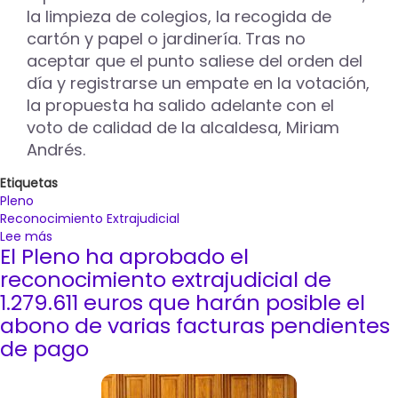
la limpieza de colegios, la recogida de
cartón y papel o jardinería. Tras no
aceptar que el punto saliese del orden del
día y registrarse un empate en la votación,
la propuesta ha salido adelante con el
voto de calidad de la alcaldesa, Miriam
Andrés.
Etiquetas
Pleno
Reconocimiento Extrajudicial
Lee más
sobre
El Pleno ha aprobado el
El
pleno
reconocimiento extrajudicial de
aprueba
1.279.611 euros que harán posible el
un
abono de varias facturas pendientes
reconocimiento
de pago
extrajudicial
de
obligaciones
por