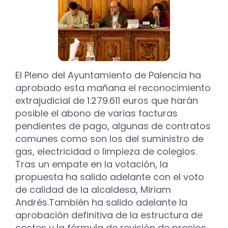
importe
de
829.819
euros
correspondiente
a
154
El Pleno del Ayuntamiento de Palencia ha
facturas
aprobado esta mañana el reconocimiento
de
extrajudicial de 1.279.611 euros que harán
servicios
ya
posible el abono de varias facturas
prestados
pendientes de pago, algunas de contratos
comunes como son los del suministro de
gas, electricidad o limpieza de colegios.
Tras un empate en la votación, la
propuesta ha salido adelante con el voto
de calidad de la alcaldesa, Miriam
Andrés.También ha salido adelante la
aprobación definitiva de la estructura de
costes y la fórmula de revisión de precios