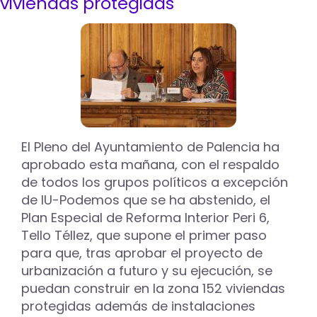
viviendas protegidas
unanimidad
pedir
la
paralización
de
las
obras
ferroviarias
de
Adif
en
El Pleno del Ayuntamiento de Palencia ha
Palencia
aprobado esta mañana, con el respaldo
de todos los grupos políticos a excepción
de IU-Podemos que se ha abstenido, el
Plan Especial de Reforma Interior Peri 6,
Tello Téllez, que supone el primer paso
para que, tras aprobar el proyecto de
urbanización a futuro y su ejecución, se
puedan construir en la zona 152 viviendas
protegidas además de instalaciones