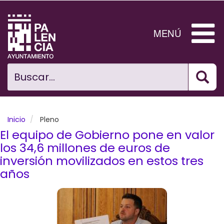
Pasar
al
contenido
MENÚ
principal
Bus
Ciudad
Buscar...
El Ayuntamiento
Noticias
Inicio
Pleno
El equipo de Gobierno pone en valor
Planificación Ciudad
los 34,6 millones de euros de
inversión movilizados en estos tres
Areas municipales
años
Tramita