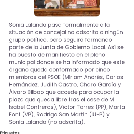
permitirá
que
se
puedan
Sonia Lalanda pasa formalmente a la
construir
situación de concejal no adscrita a ningún
en
grupo político, pero seguirá formando
un
parte de la Junta de Gobierno Local. Así se
futuro
152
ha puesto de manifiesto en el pleno
viviendas
municipal donde se ha informado que este
protegidas
órgano queda conformado por cinco
miembros del PSOE (Miriam Andrés, Carlos
Hernández, Judith Castro, Charo García y
Álvaro Bilbao que accede para ocupar la
plaza que queda libre tras el cese de M
Isabel Contreras), Víctor Torres (PP), Marta
Font (VP), Rodrigo San Martín (IU-P) y
Sonia Lalanda (no adscrita).
Etiquetas