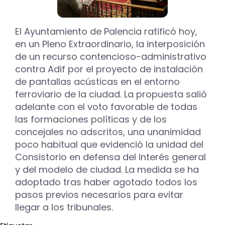
posible
el
abono
El Ayuntamiento de Palencia ratificó hoy,
de
en un Pleno Extraordinario, la interposición
varias
de un recurso contencioso-administrativo
facturas
contra Adif por el proyecto de instalación
pendientes
de
de pantallas acústicas en el entorno
pago
ferroviario de la ciudad. La propuesta salió
adelante con el voto favorable de todas
las formaciones políticas y de los
concejales no adscritos, una unanimidad
poco habitual que evidenció la unidad del
Consistorio en defensa del interés general
y del modelo de ciudad. La medida se ha
adoptado tras haber agotado todos los
pasos previos necesarios para evitar
llegar a los tribunales.