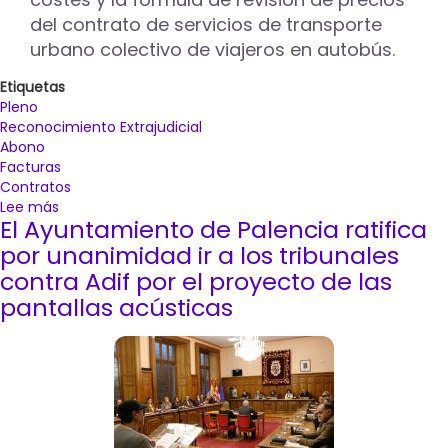
del contrato de servicios de transporte
urbano colectivo de viajeros en autobús.
Etiquetas
Pleno
Reconocimiento Extrajudicial
Abono
Facturas
Contratos
Lee más
sobre
El Ayuntamiento de Palencia ratifica
El
Pleno
por unanimidad ir a los tribunales
ha
contra Adif por el proyecto de las
aprobado
pantallas acústicas
el
reconocimiento
extrajudicial
de
1.279.611
euros
que
harán