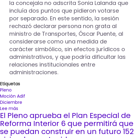
el
la concejala no adscrita Sonia Lalanda que
proyecto
incluía dos puntos que pidieron votarse
de
por separado. En este sentido, la sesión
las
rechazó declarar persona non grata al
pantallas
acústicas
ministro de Transportes, Óscar Puente, al
de
considerarse como una medida de
ADIF
carácter simbólico, sin efectos jurídicos o
administrativos, y que podría dificultar las
relaciones institucionales entre
administraciones.
Etiquetas
Pleno
Moción Adif
Diciembre
Lee más
sobre
El Pleno aprueba el Plan Especial de
El
Pleno
Reforma Interior 6 que permitirá que
aprueba
se puedan construir en un futuro 152
por