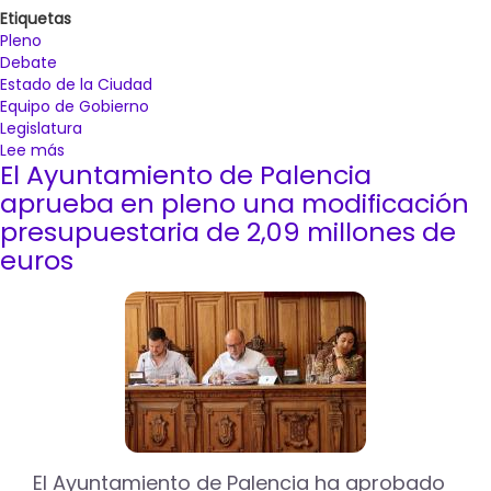
Etiquetas
Pleno
Debate
Estado de la Ciudad
Equipo de Gobierno
Legislatura
Lee más
sobre
El Ayuntamiento de Palencia
El
equipo
aprueba en pleno una modificación
de
presupuestaria de 2,09 millones de
Gobierno
euros
pone
en
valor
los
34,6
millones
de
euros
de
inversión
movilizados
El Ayuntamiento de Palencia ha aprobado