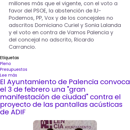
millones más que el vigente, con el voto a
pantallas
favor del PSOE, la abstención de IU-
acústicas
Podemos, PP, Vox y de los concejales no
adscritos Domiciano Curiel y Sonia Lalanda
y el voto en contra de Vamos Palencia y
del concejal no adscrito, Ricardo
Carrancio.
Etiquetas
Pleno
Presupuestos
Lee más
sobre
El Ayuntamiento de Palencia convoca
El
Ayuntamiento
el 3 de febrero una "gran
de
manifestación de ciudad" contra el
Palencia
proyecto de las pantallas acústicas
aprueba
de ADIF
en
pleno
un
presupuesto