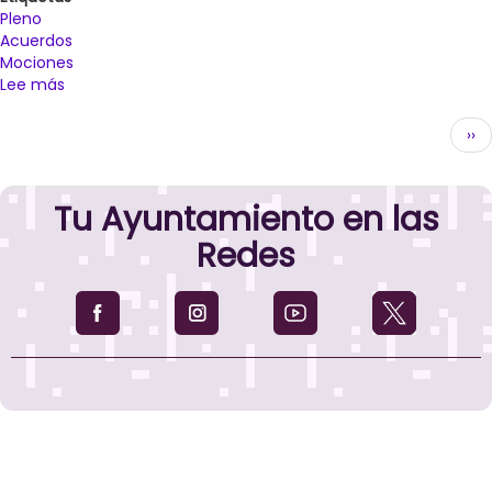
Pleno
Acuerdos
Mociones
Lee más
sobre
Sonia
Paginación
Lalanda
Sig
››
pasa
pág
formalmente
en
Tu Ayuntamiento en las
el
pleno
Redes
a
concejala
no
adscrita
pero
seguirá
formando
parte
de
la
Junta