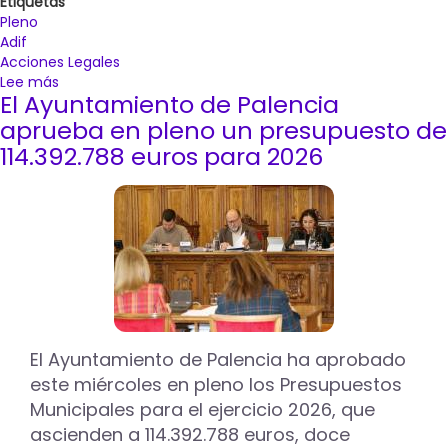
Etiquetas
Pleno
Adif
Acciones Legales
Lee más
sobre
El Ayuntamiento de Palencia
El
Ayuntamiento
aprueba en pleno un presupuesto de
de
114.392.788 euros para 2026
Palencia
ratifica
por
unanimidad
ir
a
los
tribunales
contra
Adif
El Ayuntamiento de Palencia ha aprobado
por
este miércoles en pleno los Presupuestos
el
proyecto
Municipales para el ejercicio 2026, que
de
ascienden a 114.392.788 euros, doce
las