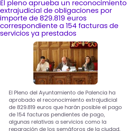
El pleno aprueba un reconocimiento
El
Ayuntamiento
extrajudicial de obligaciones por
de
importe de 829.819 euros
Palencia
correspondiente a 154 facturas de
aprueba
servicios ya prestados
en
pleno
una
modificación
presupuestaria
de
2,09
millones
de
euros
El Pleno del Ayuntamiento de Palencia ha
aprobado el reconocimiento extrajudicial
de 829.819 euros que harán posible el pago
de 154 facturas pendientes de pago,
algunas relativas a servicios como la
reparación de los semáforos de la ciudad,