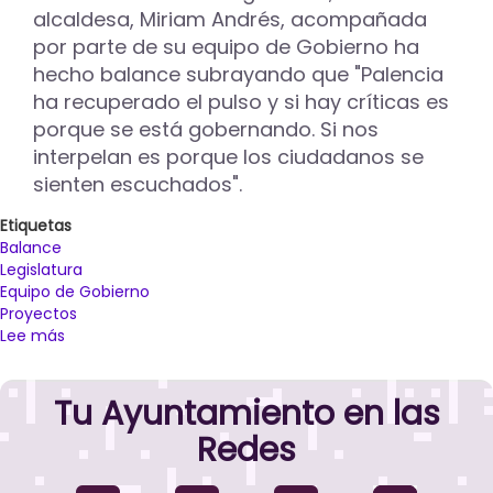
en
alcaldesa, Miriam Andrés, acompañada
estos
por parte de su equipo de Gobierno ha
tres
hecho balance subrayando que "Palencia
años
ha recuperado el pulso y si hay críticas es
porque se está gobernando. Si nos
interpelan es porque los ciudadanos se
sienten escuchados".
Etiquetas
Balance
Legislatura
Equipo de Gobierno
Proyectos
Lee más
sobre
La
alcaldesa
Tu Ayuntamiento en las
de
Palencia
Redes
pide
perdón
a