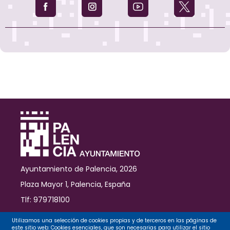
los
ciudadanos
por
la
"actuación
indecente
de
Acciona",
adjudicataria
del
CTR
Ayuntamiento de Palencia, 2026
Plaza Mayor 1, Palencia, España
Tlf: 979718100
Contacto
Utilizamos una selección de cookies propias y de terceros en las páginas de
este sitio web: Cookies esenciales, que son necesarias para utilizar el sitio