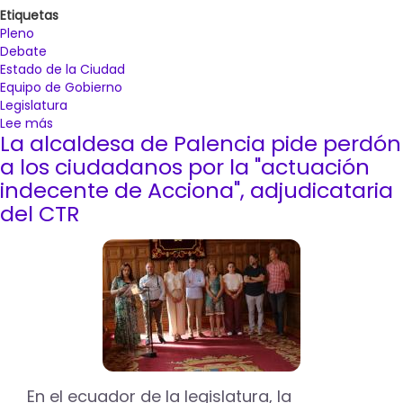
Etiquetas
Pleno
Debate
Estado de la Ciudad
Equipo de Gobierno
Legislatura
Lee más
sobre
La alcaldesa de Palencia pide perdón
El
equipo
a los ciudadanos por la "actuación
de
indecente de Acciona", adjudicataria
Gobierno
del CTR
pone
en
valor
los
34,6
millones
de
euros
de
inversión
movilizados
En el ecuador de la legislatura, la