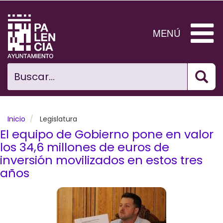
Pasar
al
contenido
MENÚ
principal
Bus
Ciudad
Buscar...
El Ayuntamiento
Noticias
Inicio
Legislatura
El equipo de Gobierno pone en valor
Planificación Ciudad
los 34,6 millones de euros de
inversión movilizados en estos tres
Areas municipales
años
Tramita