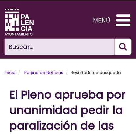
Pasar
al
contenido
MENÚ
principal
Bus
Ciudad
Buscar...
El Ayuntamiento
Noticias
Inicio
Página de Noticias
Resultado de búsqueda
Planificación Ciudad
El Pleno aprueba por
Areas municipales
unanimidad pedir la
Tramita
paralización de las