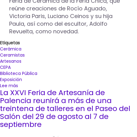
Feria de Cerámica de la Feria Chica, que
reúne creaciones de Rocío Aguado,
Victoria Paris, Luciano Ceinos y su hija
Paula, así como del escultor, Adolfo
Revuelta, como novedad.
Etiquetas
Cerámica
Ceramistas
Artesanos
CEPA
Biblioteca Pública
Exposición
Lee más
sobre
La XXVI Feria de Artesanía de
La
Biblioteca
Palencia reunirá a más de una
Pública
treintena de talleres en el Paseo del
acoge
Salón del 29 de agosto al 7 de
la
septiembre
exposición
de
la