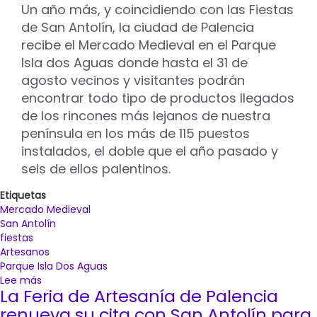
alcanza
Un año más, y coincidiendo con las Fiestas
los
de San Antolín, la ciudad de Palencia
43
recibe el Mercado Medieval en el Parque
talleres,
seis
Isla dos Aguas donde hasta el 31 de
de
agosto vecinos y visitantes podrán
ellos
encontrar todo tipo de productos llegados
de
de los rincones más lejanos de nuestra
Palencia
península en los más de 115 puestos
instalados, el doble que el año pasado y
seis de ellos palentinos.
Etiquetas
Mercado Medieval
San Antolín
fiestas
Artesanos
Parque Isla Dos Aguas
Lee más
sobre
La Feria de Artesanía de Palencia
El
Parque
renueva su cita con San Antolín para