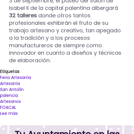
3 de septiembre, el paseo del Salón de
Isabel II de la capital palentina albergará
32 talleres
donde otros tantos
profesionales exhibirán el fruto de su
trabajo artesano y creativo, tan apegado
a la tradición y a los procesos
manufactureros de siempre como
innovador en cuanto a diseños y técnicas
de elaboración.
Etiquetas
Feria Artesanía
Artesanía
San Antolín
palencia
Artesanos
FOACAL
Lee más
sobre
La
Feria
de