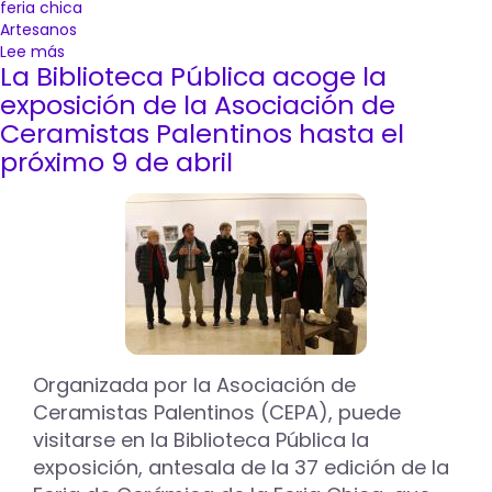
feria chica
Artesanos
Lee más
sobre
La Biblioteca Pública acoge la
Veintiún
talleres
exposición de la Asociación de
llenan
Ceramistas Palentinos hasta el
de
próximo 9 de abril
color
y
creatividad
la
calle
Mayor
de
Palencia
con
la
XXXIX
Organizada por la Asociación de
Muestra
Ceramistas Palentinos (CEPA), puede
de
visitarse en la Biblioteca Pública la
Cerámica
exposición, antesala de la 37 edición de la