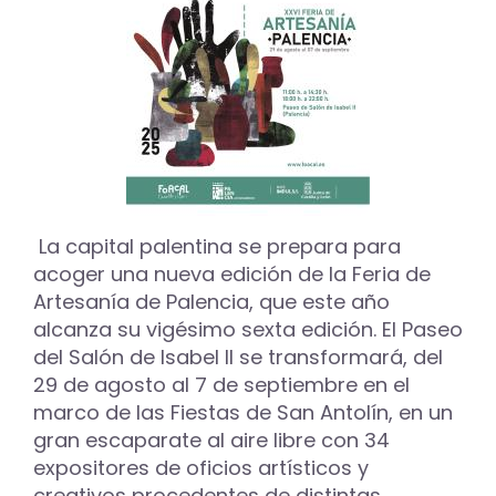
Asociación
de
Ceramistas
Palentinos
hasta
el
próximo
9
de
abril
La capital palentina se prepara para
acoger una nueva edición de la Feria de
Artesanía de Palencia, que este año
alcanza su vigésimo sexta edición. El Paseo
del Salón de Isabel II se transformará, del
29 de agosto al 7 de septiembre en el
marco de las Fiestas de San Antolín, en un
gran escaparate al aire libre con 34
expositores de oficios artísticos y
creativos procedentes de distintas