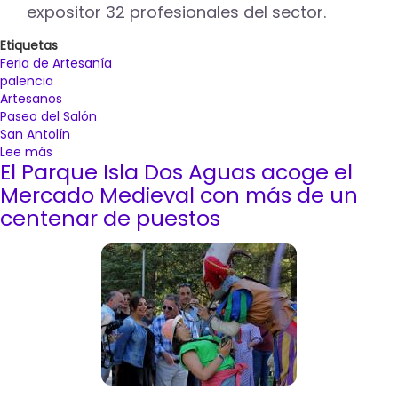
expositor 32 profesionales del sector.
Etiquetas
Feria de Artesanía
palencia
Artesanos
Paseo del Salón
San Antolín
Lee más
sobre
El Parque Isla Dos Aguas acoge el
La
Feria
Mercado Medieval con más de un
de
centenar de puestos
Artesanía
celebra
su
vigesimoquinto
aniversario
con
una
participación
creciente
que