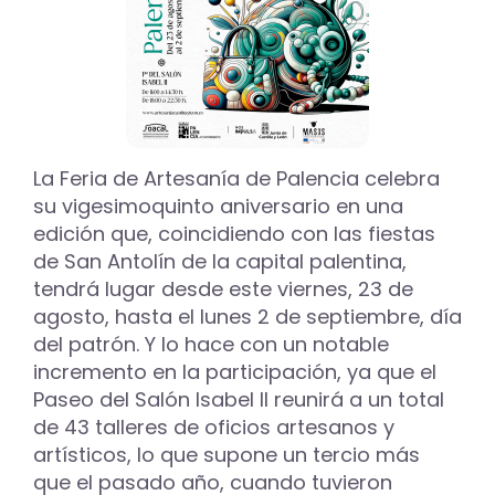
treintena
de
talleres
en
el
Paseo
del
La Feria de Artesanía de Palencia celebra
Salón
del
su vigesimoquinto aniversario en una
29
edición que, coincidiendo con las fiestas
de
de San Antolín de la capital palentina,
agosto
tendrá lugar desde este viernes, 23 de
al
7
agosto, hasta el lunes 2 de septiembre, día
de
del patrón. Y lo hace con un notable
septiembre
incremento en la participación, ya que el
Paseo del Salón Isabel II reunirá a un total
de 43 talleres de oficios artesanos y
artísticos, lo que supone un tercio más
que el pasado año, cuando tuvieron