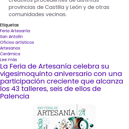
provincias de Castilla y León y de otras
comunidades vecinas.
Etiquetas
Feria Artesanía
San Antolín
Oficios artísticos
Artesanos
Cerámica
Lee más
sobre
La Feria de Artesanía celebra su
La
XXVI
vigesimoquinto aniversario con una
Feria
participación creciente que alcanza
de
los 43 talleres, seis de ellos de
Artesanía
Palencia
de
Palencia
reunirá
a
más
de
una