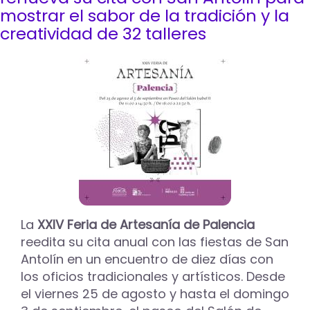
Isla
mostrar el sabor de la tradición y la
Dos
creatividad de 32 talleres
Aguas
acoge
el
Mercado
Medieval
con
más
de
un
centenar
de
puestos
La
XXIV Feria de Artesanía de Palencia
reedita su cita anual con las fiestas de San
Antolín en un encuentro de diez días con
los oficios tradicionales y artísticos. Desde
el viernes 25 de agosto y hasta el domingo