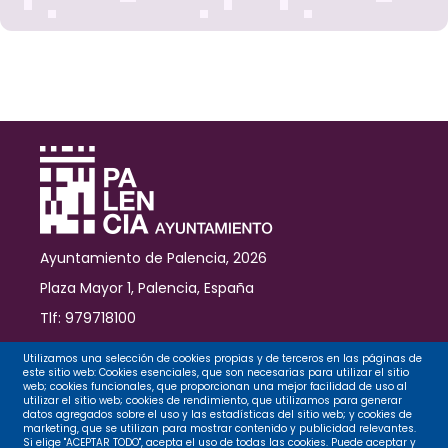
jornada
sobre
la
soledad
no
deseada
desde
la
salud,
lo
social
y
la
Ayuntamiento de Palencia, 2026
acción
comunitaria
Plaza Mayor 1, Palencia, España
Tlf: 979718100
Contacto
Utilizamos una selección de cookies propias y de terceros en las páginas de
este sitio web: Cookies esenciales, que son necesarias para utilizar el sitio
web; cookies funcionales, que proporcionan una mejor facilidad de uso al
utilizar el sitio web; cookies de rendimiento, que utilizamos para generar
datos agregados sobre el uso y las estadísticas del sitio web; y cookies de
Legal
marketing, que se utilizan para mostrar contenido y publicidad relevantes.
Si elige "ACEPTAR TODO", acepta el uso de todas las cookies. Puede aceptar y