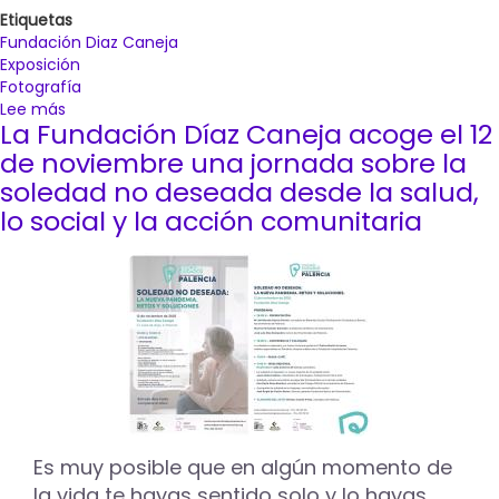
Etiquetas
Fundación Diaz Caneja
Exposición
Fotografía
Lee más
sobre
La Fundación Díaz Caneja acoge el 12
La
Fundación
de noviembre una jornada sobre la
Díaz
soledad no deseada desde la salud,
Caneja
lo social y la acción comunitaria
acoge
las
exposiciones
de
Lourdes
Grobet
y
Eduardo
Marco
Miranda
del
Es muy posible que en algún momento de
VI
Festival
la vida te hayas sentido solo y lo hayas