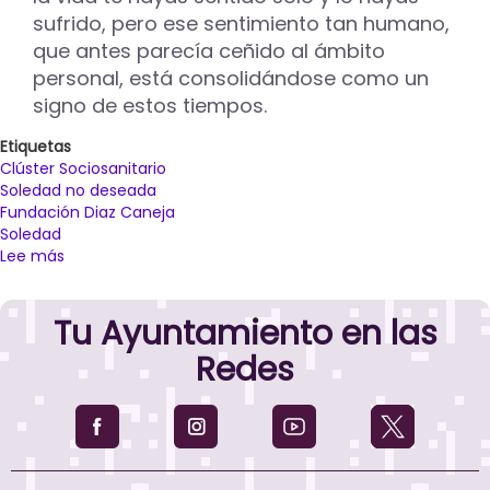
Internacional
sufrido, pero ese sentimiento tan humano,
de
que antes parecía ceñido al ámbito
Fotografía
personal, está consolidándose como un
de
Castilla
signo de estos tiempos.
y
León
Etiquetas
Clúster Sociosanitario
Soledad no deseada
Fundación Diaz Caneja
Soledad
Lee más
sobre
La
Fundación
Tu Ayuntamiento en las
Díaz
Caneja
Redes
acoge
el
12
de
noviembre
una