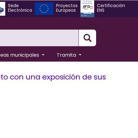
Sede
Proyectos
Certificación
Electrónica
Europeos
ENS
Busqueda
reas municipales
Tramita
to con una exposición de sus