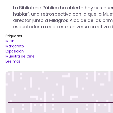
La Biblioteca Pública ha abierto hoy sus pu
hablar’, una retrospectiva con la que la Mu
director junto a Milagros Alcalde de las pri
espectador a recorrer el universo creativo d
Etiquetas
MCIP
Margareto
Exposición
Muestra de Cine
Lee más
sobre
La
Muestra
de
Cine
rinde
homenaje
al
realizador
y
artista