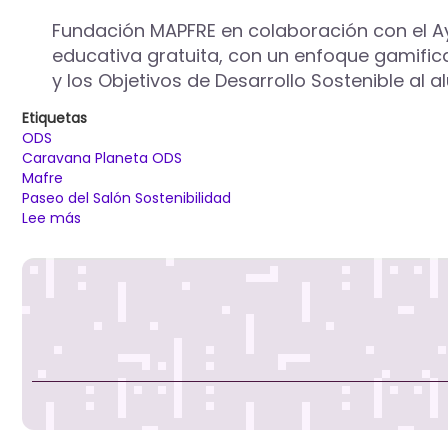
Fundación MAPFRE en colaboración con el A
educativa gratuita, con un enfoque gamifica
y los Objetivos de Desarrollo Sostenible al 
Etiquetas
ODS
Caravana Planeta ODS
Mafre
Paseo del Salón Sostenibilidad
Lee más
sobre
La
"Caravana
Planeta
ODS"
de
Fundación
Mapfre
llega
a
Palencia
para