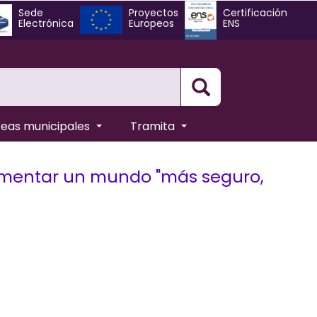
Sede
Proyectos
Certificación
Electrónica
Europeos
ENS
Busqueda
reas municipales
Tramita
fomentar un mundo "más seguro,