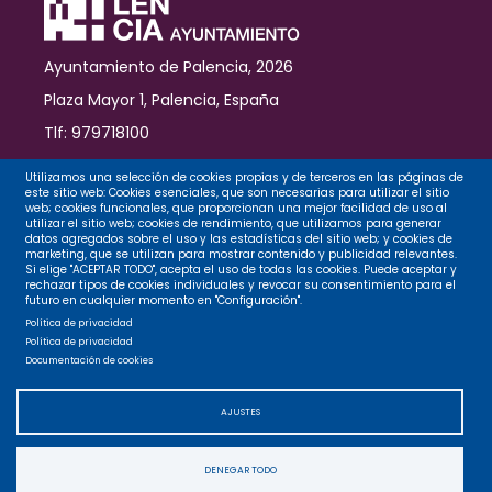
de
Vamos
Palencia
Ayuntamiento de Palencia, 2026
Plaza Mayor 1, Palencia, España
Tlf: 979718100
Contacto
Utilizamos una selección de cookies propias y de terceros en las páginas de
este sitio web: Cookies esenciales, que son necesarias para utilizar el sitio
web; cookies funcionales, que proporcionan una mejor facilidad de uso al
utilizar el sitio web; cookies de rendimiento, que utilizamos para generar
datos agregados sobre el uso y las estadísticas del sitio web; y cookies de
Legal
marketing, que se utilizan para mostrar contenido y publicidad relevantes.
Si elige "ACEPTAR TODO", acepta el uso de todas las cookies. Puede aceptar y
rechazar tipos de cookies individuales y revocar su consentimiento para el
futuro en cualquier momento en "Configuración".
Privacidad
Política de privacidad
Política de privacidad
Documentación de cookies
Cookies
AJUSTES
Accesibilidad
DENEGAR TODO