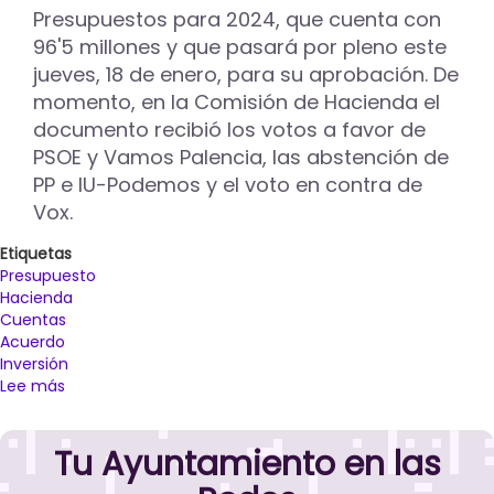
de
Presupuestos para 2024, que cuenta con
Vamos
96'5 millones y que pasará por pleno este
Palencia
jueves, 18 de enero, para su aprobación. De
momento, en la Comisión de Hacienda el
documento recibió los votos a favor de
PSOE y Vamos Palencia, las abstención de
PP e IU-Podemos y el voto en contra de
Vox.
Etiquetas
Presupuesto
Hacienda
Cuentas
Acuerdo
Inversión
Lee más
sobre
PSOE
y
Tu Ayuntamiento en las
Vamos
Palencia