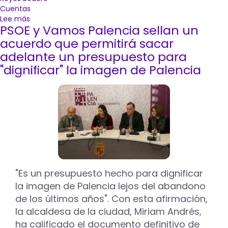
Cuentas
Lee más
sobre
PSOE y Vamos Palencia sellan un
El
pleno
acuerdo que permitirá sacar
del
adelante un presupuesto para
Ayuntamiento
"dignificar" la imagen de Palencia
aprueba
el
Presupuesto
2024
con
los
votos
a
favor
del
equipo
"Es un presupuesto hecho para dignificar
de
la imagen de Palencia lejos del abandono
Gobierno
de los últimos años". Con esta afirmación,
y
la alcaldesa de la ciudad, Miriam Andrés,
el
apoyo
ha calificado el documento definitivo de