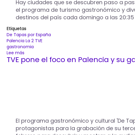
Hay ciudades que se descubren paso a paso…
el programa de turismo gastronómico y div
destinos del país cada domingo a las 20:35 
Etiquetas
De Tapas por España
Palencia La 2 TVE
gastronomia
Lee más
sobre
TVE pone el foco en Palencia y su 
‘De
tapas
por
España’,
continúa
su
tercera
temporada
con
la
emisión
El programa gastronómico y cultural 'De Ta
del
protagonistas para la grabación de su terce
capítulo