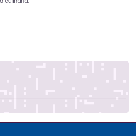
 culinaria.
s