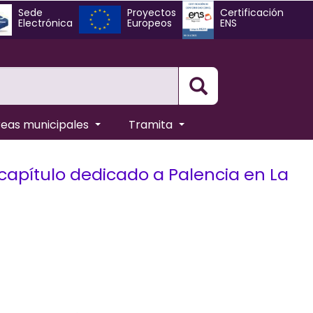
Sede
Proyectos
Certificación
Electrónica
Europeos
ENS
Busqueda
reas municipales
Tramita
 capítulo dedicado a Palencia en La