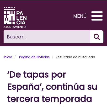
Pasar
al
contenido
MENÚ
principal
Bus
Ciudad
Buscar...
El Ayuntamiento
Noticias
Inicio
Página de Noticias
Resultado de búsqueda
Planificación Ciudad
‘De tapas por
Areas municipales
España’, continúa su
Tramita
tercera temporada