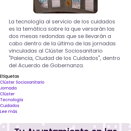
jornada
del
Clúster
Sociosanitario
La tecnología al servicio de los cuidados
‘Palencia
es la temática sobre la que versarán las
Ciudad
dos mesas redondas que se llevarán a
de
cabo dentro de la última de las jornadas
los
Cuidados’
vinculadas al Clúster Sociosanitario
"Palencia, Ciudad de los Cuidados", dentro
del Acuerdo de Gobernanza.
Etiquetas
Clúster Sociosanitario
Jornada
Clúster
Tecnología
Cuidados
Lee más
sobre
El
Clúster
Sociosanitario