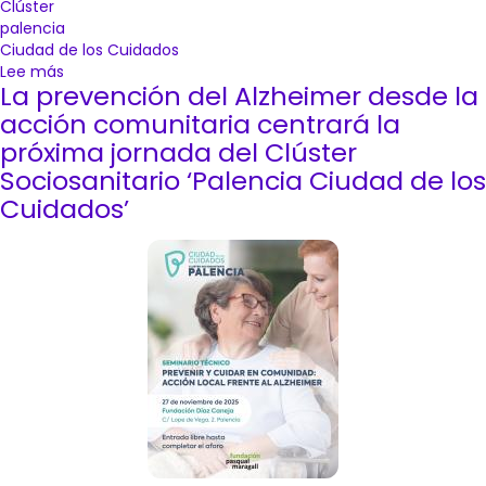
Clúster
palencia
Ciudad de los Cuidados
Lee más
sobre
La prevención del Alzheimer desde la
El
podcast
acción comunitaria centrará la
‘Palencia,
próxima jornada del Clúster
Ciudad
Sociosanitario ‘Palencia Ciudad de los
de
Cuidados’
los
Cuidados’
aborda
la
atención
con
un
enfoque
transversal