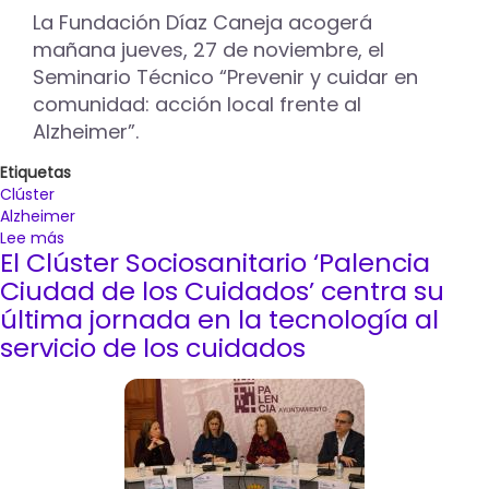
La Fundación Díaz Caneja acogerá
mañana jueves, 27 de noviembre, el
Seminario Técnico “Prevenir y cuidar en
comunidad: acción local frente al
Alzheimer”.
Etiquetas
Clúster
Alzheimer
Lee más
sobre
El Clúster Sociosanitario ‘Palencia
La
prevención
Ciudad de los Cuidados’ centra su
del
última jornada en la tecnología al
Alzheimer
servicio de los cuidados
desde
la
acción
comunitaria
centrará
la
próxima