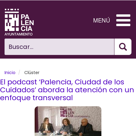
Pasar
al
contenido
MENÚ
principal
Bus
Ciudad
Buscar...
El Ayuntamiento
Noticias
Inicio
Clúster
El podcast ‘Palencia, Ciudad de los
Planificación Ciudad
Cuidados’ aborda la atención con un
enfoque transversal
Areas municipales
Tramita