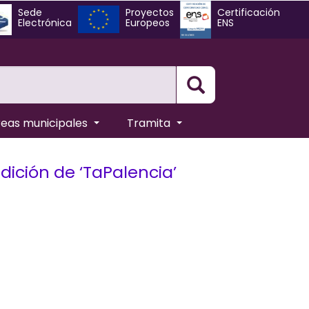
Sede
Proyectos
Certificación
Electrónica
Europeos
ENS
Busqueda
reas municipales
Tramita
edición de ‘TaPalencia’