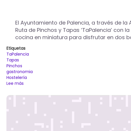
El Ayuntamiento de Palencia, a través de la 
Ruta de Pinchos y Tapas ‘TaPalencia’ con la
cocina en miniatura para disfrutar en dos 
Etiquetas
TaPalencia
Tapas
Pinchos
gastronomia
Hostelería
Lee más
sobre
19
bares
y
restaurantes
participarán
del
1
al