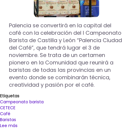
Palencia
en
la
final
Palencia se convertirá en la capital del
del
café con la celebración del I Campeonato
I
Campeonato
Barista de Castilla y León “Palencia Ciudad
Barista
del Café”, que tendrá lugar el 3 de
de
noviembre. Se trata de un certamen
Castilla
pionero en la Comunidad que reunirá a
y
León
baristas de todas las provincias en un
“Palencia
evento donde se combinarán técnica,
Ciudad
creatividad y pasión por el café.
del
Café”
Etiquetas
Campeonato barista
CETECE
Café
Baristas
Lee más
sobre
Palencia