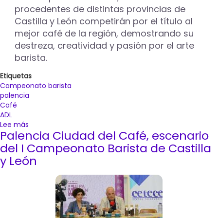
procedentes de distintas provincias de
Castilla y León
competirán por el título al
mejor café de la región, demostrando su
destreza, creatividad y pasión por el arte
barista.
Etiquetas
Campeonato barista
palencia
Café
ADL
Lee más
sobre
Palencia Ciudad del Café, escenario
Los
baristas
del I Campeonato Barista de Castilla
David
y León
Barcenilla
y
Jessica
Flores
representarán
a