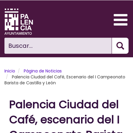
Pasar
al
contenido
principal
Bus
Ciudad
Buscar...
El Ayuntamiento
Noticias
Inicio
Página de Noticias
Palencia Ciudad del Café, Escenario del I Campeonato
Barista de Castilla y León
Planificación Ciudad
Areas municipales
Palencia Ciudad del
Tramita
Café, escenario del I