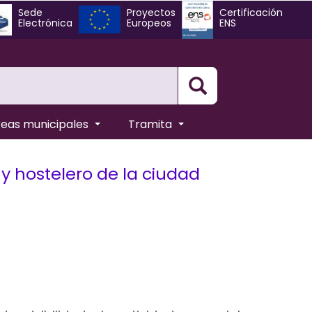
Sede
Proyectos
Certificación
Electrónica
Europeos
ENS
Busqueda
reas municipales
Tramita
 y hostelero de la ciudad