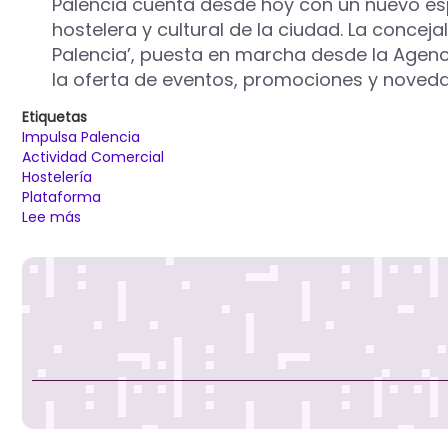
Palencia cuenta desde hoy con un nuevo espa
hostelera y cultural de la ciudad. La conce
Palencia’, puesta en marcha desde la Agenci
la oferta de eventos, promociones y novedad
Etiquetas
Impulsa Palencia
Actividad Comercial
Hostelería
Plataforma
Lee más
sobre
Impulsa
Palencia,
la
plataforma
digital
que
reúne
todo
el
pulso
comercial