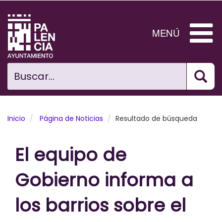
Pasar
al
contenido
MENÚ
principal
Bus
Ciudad
Buscar...
El Ayuntamiento
Noticias
Inicio
Página de Noticias
Resultado de búsqueda
Planificación Ciudad
El equipo de
Areas municipales
Gobierno informa a
Tramita
los barrios sobre el