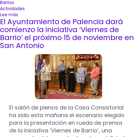
Barrios
Actividades
Lee más
sobre
El Ayuntamiento de Palencia dará
El
programa
comienzo la iniciativa ‘Viernes de
“Viernes
Barrio’ el próximo 15 de noviembre en
de
San Antonio
Barrio”
llega
a
la
Avenida
de
Madrid
El salón de plenos de la Casa Consistorial
ha sido esta mañana el escenario elegido
para la presentación en rueda de prensa
de la iniciativa ‘Viernes de Barrio’, una