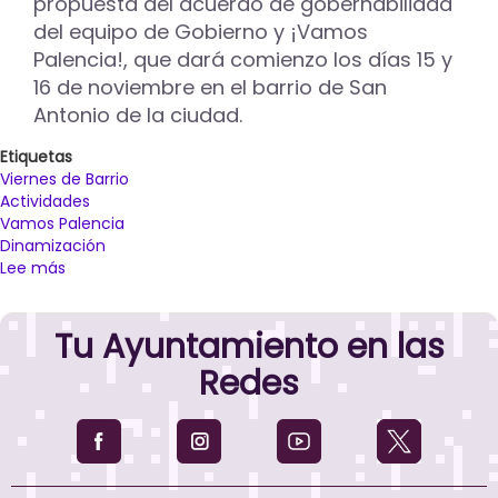
propuesta del acuerdo de gobernabilidad
del equipo de Gobierno y ¡Vamos
Palencia!, que dará comienzo los días 15 y
16 de noviembre en el barrio de San
Antonio de la ciudad.
Etiquetas
Viernes de Barrio
Actividades
Vamos Palencia
Dinamización
Lee más
sobre
El
Ayuntamiento
Tu Ayuntamiento en las
de
Palencia
Redes
dará
comienzo
la
iniciativa
‘Viernes
de