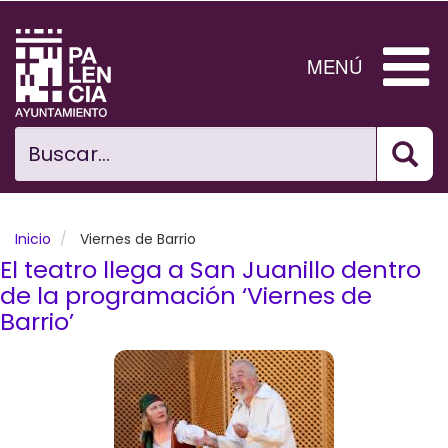
Pasar
al
contenido
MENÚ
principal
Bus
Ciudad
Buscar...
El Ayuntamiento
Noticias
Inicio
Viernes de Barrio
El teatro llega a San Juanillo dentro
Planificación Ciudad
de la programación ‘Viernes de
Barrio’
Areas municipales
Tramita