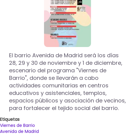
de
Barrio’
en
El
Carmen,
Nueva
Balastera,
San
Juanillo,
El barrio Avenida de Madrid será los días
San
28, 29 y 30 de noviembre y 1 de diciembre,
Pablo
escenario del programa "Viernes de
y
Barrio", donde se llevarán a cabo
Pan
Guindas
actividades comunitarias en centros
educativos y asistenciales, templos,
espacios públicos y asociación de vecinos,
para fortalecer el tejido social del barrio.
Etiquetas
Viernes de Barrio
Avenida de Madrid