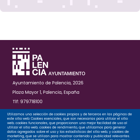
Barrio’
el
próximo
15
de
noviembre
en
San
Antonio
Ayuntamiento de Palencia, 2026
Plaza Mayor 1, Palencia, España
Tlf: 979718100
Contacto
Utilizamos una selección de cookies propias y de terceros en las páginas de
este sitio web: Cookies esenciales, que son necesarias para utilizar el sitio
web; cookies funcionales, que proporcionan una mejor facilidad de uso al
utilizar el sitio web; cookies de rendimiento, que utilizamos para generar
datos agregados sobre el uso y las estadísticas del sitio web; y cookies de
Legal
marketing, que se utilizan para mostrar contenido y publicidad relevantes.