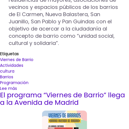
vecinos y espacios públicos de los barrios
de El Carmen, Nueva Balastera, San
Juanillo, San Pablo y Pan Guindas con el
objetivo de acercar a la ciudadanía al
concepto de barrio como “unidad social,
cultural y solidaria”.
Etiquetas
Viernes de Barrio
Actividades
cultura
Barrios
Programación
Lee más
sobre
El programa “Viernes de Barrio” llega
El
Ayuntamiento
a la Avenida de Madrid
de
Palencia
retoma
los
‘Viernes