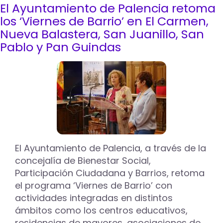
El Ayuntamiento de Palencia retoma
El
teatro
los ‘Viernes de Barrio’ en El Carmen,
llega
Nueva Balastera, San Juanillo, San
a
Pablo y Pan Guindas
San
Juanillo
dentro
de
la
programación
‘Viernes
de
Barrio’
El Ayuntamiento de Palencia, a través de la
concejalía de Bienestar Social,
Participación Ciudadana y Barrios, retoma
el programa ‘Viernes de Barrio’ con
actividades integradas en distintos
ámbitos como los centros educativos,
residencias de mayores, asociaciones de