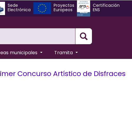
Sede
Proyectos
Certificación
Electrónica
Europeos
ENS
Busqueda
reas municipales
Tramita
imer Concurso Artístico de Disfraces