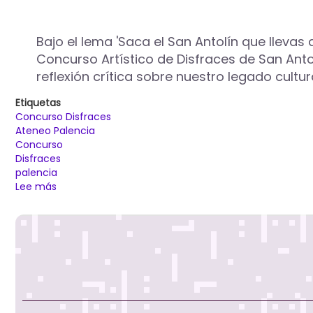
Bajo el lema 'Saca el San Antolín que llevas
Concurso Artístico de Disfraces de San Antol
reflexión crítica sobre nuestro legado cultura
Etiquetas
Concurso Disfraces
Ateneo Palencia
Concurso
Disfraces
palencia
Lee más
sobre
El
Ateneo
de
Palencia
en
colaboración
con
el
Ayuntamiento