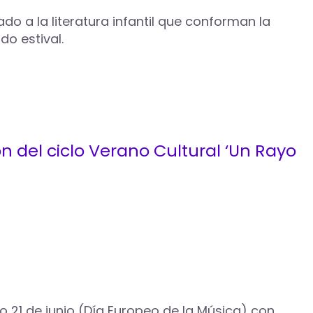
o a la literatura infantil que conforman la
do estival.
n del ciclo Verano Cultural ‘Un Rayo
 21 de junio (Día Europeo de la Música) con