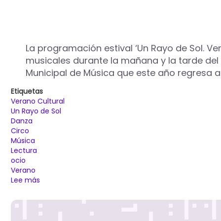
de
Palencia
en
una
nueva
La programación estival ‘Un Rayo de Sol. Ve
edición
musicales durante la mañana y la tarde del v
del
Municipal de Música que este año regresa a 
ciclo
Verano
Etiquetas
Cultural
Verano Cultural
‘Un
Un Rayo de Sol
Rayo
Danza
de
Circo
Sol’
Música
Lectura
ocio
Verano
Lee más
sobre
El
ciclo
‘Canal
Musical’