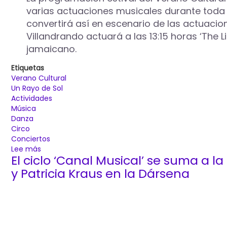
en
varias actuaciones musicales durante toda la
una
convertirá así en escenario de las actuaciones
nueva
edición
Villandrando actuará a las 13:15 horas ‘The 
del
jamaicano.
ciclo
Verano
Etiquetas
Cultural
Verano Cultural
‘Un
Un Rayo de Sol
Rayo
Actividades
de
Música
Sol’
Danza
Circo
Conciertos
Lee más
sobre
El ciclo ‘Canal Musical’ se suma a 
Danza,
música
y Patricia Kraus en la Dársena
y
circo
tomarán
las
calles