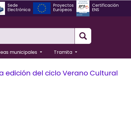
Sede
Proyectos
Certificación
Electrónica
Europeos
ENS
Busqueda
reas municipales
Tramita
a edición del ciclo Verano Cultural