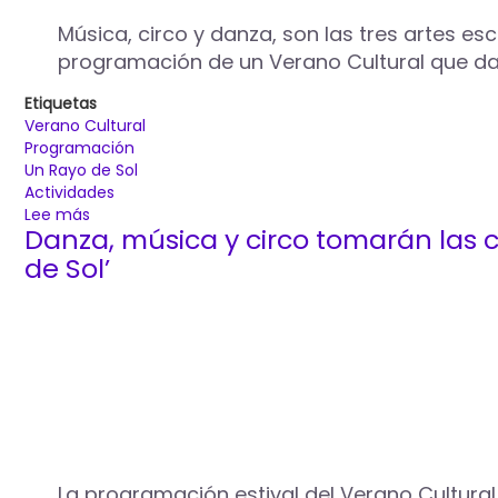
Música, circo y danza, son las tres artes e
programación de un Verano Cultural que dará
Etiquetas
Verano Cultural
Programación
Un Rayo de Sol
Actividades
Lee más
sobre
Danza, música y circo tomarán las c
La
música,
de Sol’
el
circo
y
la
danza
tomarán
las
calles
de
Palencia
La programación estival del Verano Cultural