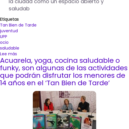
la ciudad como un espacio abierto y
saludab
Etiquetas
Tan Bien de Tarde
juventud
UPP
ocio
saludable
Lee más
sobre
Acuarela, yoga, cocina saludable o
Regresa
a
funky, son algunas de las actividades
Palencia
que podrán disfrutar los menores de
una
14 años en el ‘Tan Bien de Tarde’
nueva
edición
del
‘Tan
bien
de
tarde’
como
una