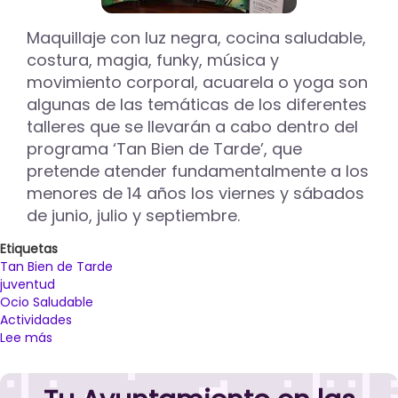
alternativa
de
Maquillaje con luz negra, cocina saludable,
ocio
costura, magia, funky, música y
saludable
movimiento corporal, acuarela o yoga son
para
algunas de las temáticas de los diferentes
los
jóvenes
talleres que se llevarán a cabo dentro del
de
programa ‘Tan Bien de Tarde’, que
entre
pretende atender fundamentalmente a los
11
menores de 14 años los viernes y sábados
y
18
de junio, julio y septiembre.
años
Etiquetas
Tan Bien de Tarde
juventud
Ocio Saludable
Actividades
Lee más
sobre
Acuarela,
yoga,
cocina