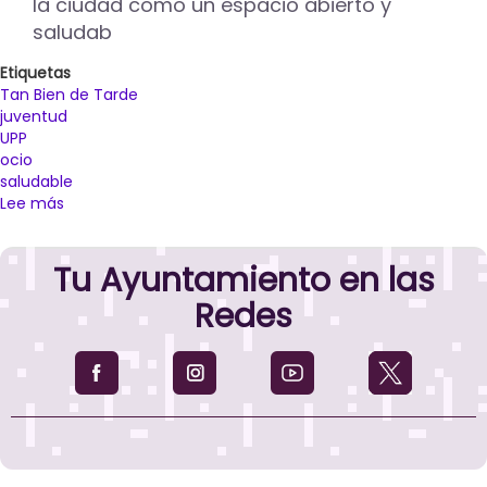
la ciudad como un espacio abierto y
saludab
Etiquetas
Tan Bien de Tarde
juventud
UPP
ocio
saludable
Lee más
sobre
Regresa
a
Tu Ayuntamiento en las
Palencia
una
Redes
nueva
edición
del
‘Tan
bien
de
tarde’
como
una