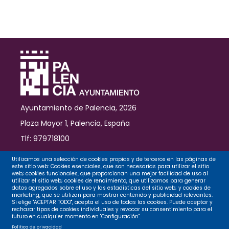
alternativa
de
ocio
saludable
para
los
jóvenes
de
entre
11
Ayuntamiento de Palencia, 2026
y
18
Plaza Mayor 1, Palencia, España
años
Tlf: 979718100
Contacto
Utilizamos una selección de cookies propias y de terceros en las páginas de
este sitio web: Cookies esenciales, que son necesarias para utilizar el sitio
web; cookies funcionales, que proporcionan una mejor facilidad de uso al
utilizar el sitio web; cookies de rendimiento, que utilizamos para generar
datos agregados sobre el uso y las estadísticas del sitio web; y cookies de
Legal
marketing, que se utilizan para mostrar contenido y publicidad relevantes.
Si elige "ACEPTAR TODO", acepta el uso de todas las cookies. Puede aceptar y
rechazar tipos de cookies individuales y revocar su consentimiento para el
futuro en cualquier momento en "Configuración".
Privacidad
Política de privacidad