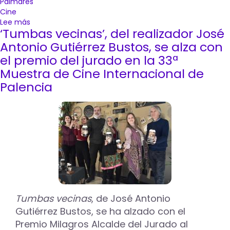
Palmarés
Cine
Lee más
sobre
‘Tumbas vecinas’, del realizador José
‘Aigua
salina’,
Antonio Gutiérrez Bustos, se alza con
de
el premio del jurado en la 33ª
Abraham
Muestra de Cine Internacional de
Delgado
Palencia
e
Ivet
Moreno,
premio
del
jurado
en
la
35ª
Muestra
de
Cine
Tumbas vecinas
, de José Antonio
de
Gutiérrez Bustos, se ha alzado con el
Palencia
Premio Milagros Alcalde del Jurado al