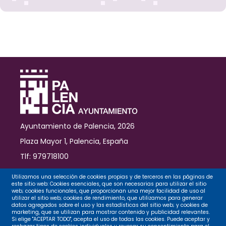
el
premio
del
jurado
en
la
33ª
Muestra
de
Cine
Internacional
de
Ayuntamiento de Palencia, 2026
Palencia
Plaza Mayor 1, Palencia, España
Tlf: 979718100
Contacto
Utilizamos una selección de cookies propias y de terceros en las páginas de
este sitio web: Cookies esenciales, que son necesarias para utilizar el sitio
web; cookies funcionales, que proporcionan una mejor facilidad de uso al
utilizar el sitio web; cookies de rendimiento, que utilizamos para generar
datos agregados sobre el uso y las estadísticas del sitio web; y cookies de
Legal
marketing, que se utilizan para mostrar contenido y publicidad relevantes.
Si elige "ACEPTAR TODO", acepta el uso de todas las cookies. Puede aceptar y