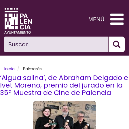
Pasar
al
contenido
MENÚ
principal
Bus
Ciudad
Buscar...
El Ayuntamiento
Noticias
Inicio
Palmarés
‘Aigua salina’, de Abraham Delgado e
Planificación Ciudad
Ivet Moreno, premio del jurado en la
35ª Muestra de Cine de Palencia
Areas municipales
Tramita