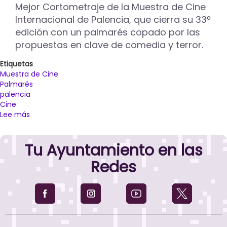
Mejor Cortometraje de la Muestra de Cine
Internacional de Palencia, que cierra su 33ª
edición con un palmarés copado por las
propuestas en clave de comedia y terror.
Etiquetas
Muestra de Cine
Palmarés
palencia
Cine
Lee más
sobre
‘Tumbas
vecinas’,
Tu Ayuntamiento en las
del
realizador
Redes
José
Antonio
Gutiérrez
Bustos,
se
alza
con