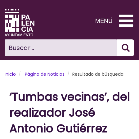
Pasar
al
contenido
MENÚ
principal
Bus
Ciudad
Buscar...
El Ayuntamiento
Noticias
Inicio
Página de Noticias
Resultado de búsqueda
Planificación Ciudad
‘Tumbas vecinas’, del
Areas municipales
realizador José
Tramita
Antonio Gutiérrez