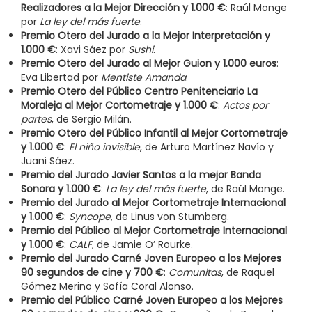
Realizadores a la Mejor Dirección y 1.000 €
:
Raúl Monge
por
La ley del más fuerte
.
Premio Otero del Jurado a la Mejor Interpretación y
1.000 €
: Xavi Sáez por
Sushi
.
Premio Otero del Jurado al Mejor Guion y 1.000 euros
:
Eva Libertad por
Mentiste Amanda
.
Premio Otero del Público Centro Penitenciario La
Moraleja al Mejor Cortometraje y 1.000 €
:
Actos por
partes
, de Sergio Milán.
Premio Otero del Público Infantil al Mejor Cortometraje
y 1.000 €
:
El niño invisible
, de Arturo Martínez Navío y
Juani Sáez.
Premio del Jurado Javier Santos a la mejor Banda
Sonora
y 1.000 €
:
La ley del más fuerte
, de Raúl Monge.
Premio del Jurado al Mejor Cortometraje Internacional
y 1.000 €
:
Syncope
, de Linus von Stumberg.
Premio del Público al Mejor Cortometraje Internacional
y 1.000 €
:
CALF
, de Jamie O’ Rourke.
Premio del Jurado Carné Joven Europeo a los Mejores
90 segundos de cine y 700 €
:
Comunitas
, de Raquel
Gómez Merino y Sofía Coral Alonso.
Premio del Público Carné Joven Europeo a los Mejores