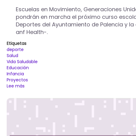
Escuelas en Movimiento, Generaciones Unidas
pondrán en marcha el próximo curso escolar
Deportes del Ayuntamiento de Palencia y la
anf Health-.
Etiquetas
deporte
Salud
Vida Saludable
Educación
Infancia
Proyectos
Lee más
sobre
Tres
proyectos
promocionarán
en
la
ciudad
el
deporte