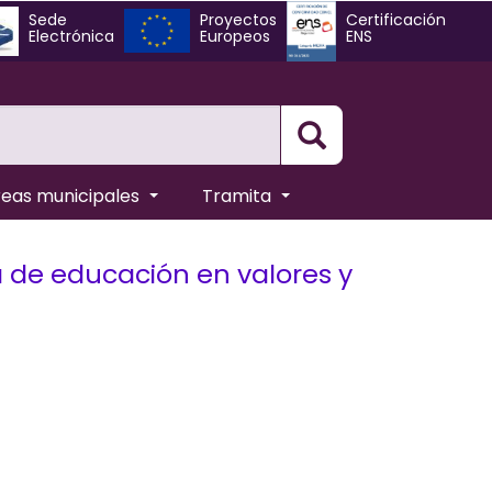
Sede
Proyectos
Certificación
Electrónica
Europeos
ENS
Busqueda
reas municipales
Tramita
 de educación en valores y