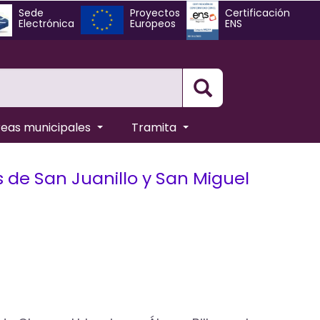
Sede
Proyectos
Certificación
Electrónica
Europeos
ENS
Busqueda
reas municipales
Tramita
s de San Juanillo y San Miguel