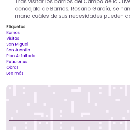
Tras visitar los barrios del Campo de la Juve
concejala de Barrios, Rosario García, se h
mano cuáles de sus necesidades pueden aco
Etiquetas
Barrios
Visitas
San Miguel
San Juanillo
Plan Asfaltado
Peticiones
Obras
Lee más
sobre
El
Ayuntamiento
de
Palencia
recoge
las
peticiones
vecinales
de