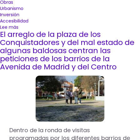
Obras
Urbanismo
Inversión
Accesibilidad
Lee más
sobre
El arreglo de la plaza de los
Más
de
Conquistadores y del mal estado de
70
algunas baldosas centran las
actuaciones
peticiones de los barrios de la
del
Avenida de Madrid y del Centro
Plan
de
Asfaltado
mejorarán
el
firme
en
la
ciudad
antes
de
Dentro de la ronda de visitas
que
programadas por los diferentes barrios de
finalice