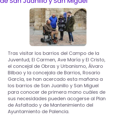
de San Juanillo y San Miguel
la
plaza
de
los
Conquistadores
y
del
mal
estado
de
Tras visitar los barrios del Campo de la
algunas
Juventud, El Carmen, Ave María y El Cristo,
baldosas
centran
el concejal de Obras y Urbanismo, Álvaro
las
Bilbao y la concejala de Barrios, Rosario
peticiones
García, se han acercado esta mañana a
de
los barrios de San Juanillo y San Miguel
los
barrios
para conocer de primera mano cuáles de
de
sus necesidades pueden acogerse al Plan
la
de Asfaltado y de Mantenimiento del
Avenida
Ayuntamiento de Palencia.
de