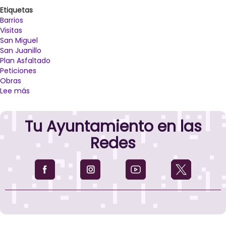
Madrid
Etiquetas
y
Barrios
del
Visitas
Centro
San Miguel
San Juanillo
Plan Asfaltado
Peticiones
Obras
Lee más
sobre
El
Ayuntamiento
Tu Ayuntamiento en las
de
Palencia
Redes
recoge
las
peticiones
vecinales
de
los
barrios
de
San