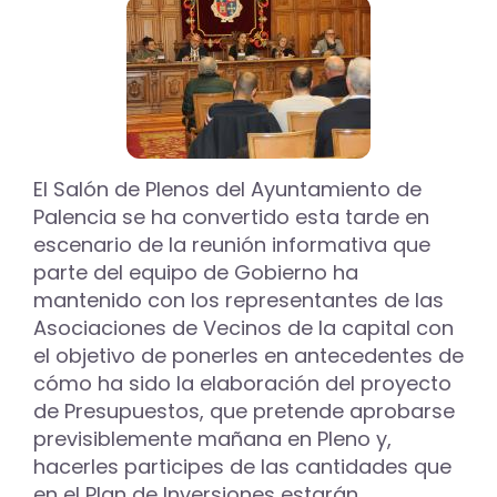
y
los
proyectos
asociados
a
la
Alcoholera
centran
el
El Salón de Plenos del Ayuntamiento de
encuentro
Palencia se ha convertido esta tarde en
del
escenario de la reunión informativa que
equipo
parte del equipo de Gobierno ha
de
Gobierno
mantenido con los representantes de las
con
Asociaciones de Vecinos de la capital con
los
el objetivo de ponerles en antecedentes de
vecinos
cómo ha sido la elaboración del proyecto
de
Pan
de Presupuestos, que pretende aprobarse
y
previsiblemente mañana en Pleno y,
Guindas
hacerles participes de las cantidades que
en el Plan de Inversiones estarán