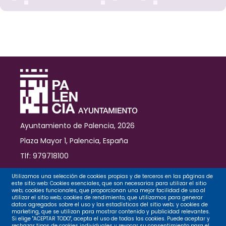
y
de
la
partida
dedicada
a
las
inversiones
en
barrios
Ayuntamiento de Palencia, 2026
Plaza Mayor 1, Palencia, España
Tlf: 979718100
Contacto
Utilizamos una selección de cookies propias y de terceros en las páginas de
este sitio web: Cookies esenciales, que son necesarias para utilizar el sitio
web; cookies funcionales, que proporcionan una mejor facilidad de uso al
utilizar el sitio web; cookies de rendimiento, que utilizamos para generar
datos agregados sobre el uso y las estadísticas del sitio web; y cookies de
Legal
marketing, que se utilizan para mostrar contenido y publicidad relevantes.
Si elige "ACEPTAR TODO", acepta el uso de todas las cookies. Puede aceptar y
rechazar tipos de cookies individuales y revocar su consentimiento para el