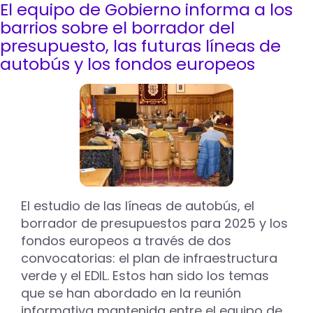
El equipo de Gobierno informa a los
El
equipo
barrios sobre el borrador del
de
presupuesto, las futuras líneas de
Gobierno
autobús y los fondos europeos
mantiene
un
encuentro
con
los
vecinos
del
barrio
de
la
Avenida
El estudio de las líneas de autobús, el
de
borrador de presupuestos para 2025 y los
Madrid
fondos europeos a través de dos
convocatorias: el plan de infraestructura
verde y el EDIL. Estos han sido los temas
que se han abordado en la reunión
informativa mantenida entre el equipo de