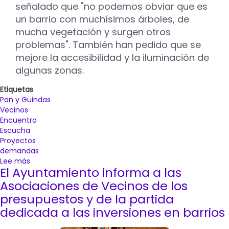
señalado que "no podemos obviar que es
un barrio con muchísimos árboles, de
mucha vegetación y surgen otros
problemas". También han pedido que se
mejore la accesibilidad y la iluminación de
algunas zonas.
Etiquetas
Pan y Guindas
Vecinos
Encuentro
Escucha
Proyectos
demandas
Lee más
sobre
El Ayuntamiento informa a las
La
suciedad,
Asociaciones de Vecinos de los
el
presupuestos y de la partida
asfaltado
dedicada a las inversiones en barrios
de
calles