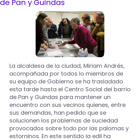
de Pan y Guindas
a
los
barrios
sobre
el
borrador
del
presupuesto,
las
futuras
líneas
La alcaldesa de la ciudad, Miriam Andrés,
de
acompañada por todos lo miembros de
autobús
su equipo de Gobierno se ha trasladado
y
los
esta tarde hasta el Centro Social del barrio
fondos
de Pan y Guindas para mantener un
europeos
encuentro con sus vecinos quienes, entre
sus demandas, han pedido que se
solucionen los problemas de suciedad
provocados sobre todo por las palomas y
estorninos. En este sentido la edil ha