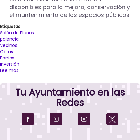
disponibles para la mejora, conservación y
el mantenimiento de los espacios públicos.
Etiquetas
Salón de Plenos
palencia
Vecinos
Obras
Barrios
Inversión
Lee más
sobre
El
Ayuntamiento
Tu Ayuntamiento en las
informa
a
Redes
las
Asociaciones
de
Vecinos
de
los
presupuestos